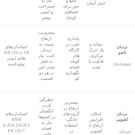
جمع و
نیاز به
حمل آسان
جور برای
استراحت
فضاهای
و ایمنی
کوچک
بیشتر
محدودیت
پایداری
ارتفاع
دوپایه و
خوب در
نسبت به
نردبان
استانداردهای
یک خرک
کارگاه
نردبان
تاشو
EN 131-2، CE،
مرکزی،
های
ثابت- نیاز
علائم ایمنی
قابلیت تا
کوتاه-
به قفل
تولیدکننده
(A-frame)
شدن
فضای
شدن امن
نگهداری
در هر دو
کم
قسمت
خطرگیر
بیشترین
کردن
ارتفاع در
انگشتان
نردبان
امکان
گروه های
استانداردهای
در کشوها-
کشویی
افزایش
خانگی-
ANSI
نیار به
ارتفاع با
استفاده
A14.2/A14.3 یا
فضای
کشویی
در
EN 131-7
/نردبان
جانبی