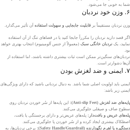
شما به خوبی جا می‌شود.
۶. وزن خود نردبان
وزن نردبان مستقیماً بر
قابلیت جابجایی و سهولت استفاده
آن تأثیر می‌گذارد.
اگر قصد دارید نردبان را مکرراً جابجا کنید یا در فضاهای تنگ از آن استفاده
نمایید، یک
نردبان خانگی سبک
(معمولاً از جنس آلومینیوم) انتخاب بهتری خواهد
بود.
نردبان‌های سنگین‌تر ممکن است ثبات بیشتری داشته باشند، اما استفاده از
آن‌ها دشوارتر است.
۷. ایمنی و ضد لغزش بودن
ایمنی باید اولویت اصلی شما باشد. به دنبال نردبانی باشید که دارای ویژگی‌های
ایمنی زیر باشد:
پایه‌های ضد لغزش (Anti-slip Feet):
این پایه‌ها از سُر خوردن نردبان روی
سطوح صاف و صیقلی جلوگیری می‌کنند.
پله‌های عریض و بافت‌دار:
پله‌های عریض‌تر و دارای برجستگی یا بافت،
اصطکاک بیشتری ایجاد کرده و از سُر خوردن پا جلوگیری می‌کنند.
دستگیره یا اهرم نگهدارنده (Safety Handle/Guardrail):
برخی نردبان‌ها، به