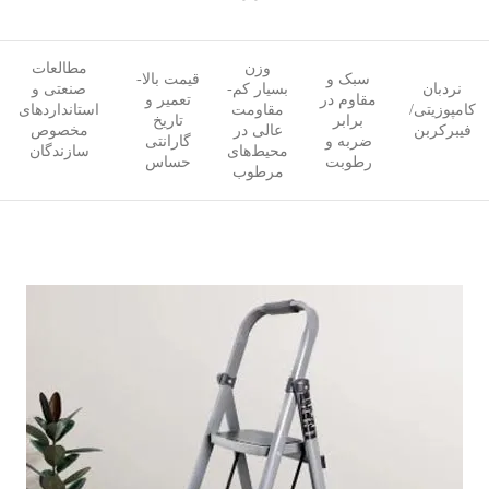
وزن
مطالعات
سبک و
قیمت بالا-
نردبان
بسیار کم-
صنعتی و
مقاوم در
تعمیر و
کامپوزیتی/
مقاومت
استانداردهای
برابر
تاریخ
فیبرکربن
عالی در
مخصوص
ضربه و
گارانتی
محیط‌های
سازندگان
رطوبت
حساس
مرطوب