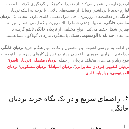
ارتفاع دارند، را هموار می‌کند؛ از تعمیرات کوچک و گردگیری گرفته تا نصب
لوازم جدید یا برداشتن وسایل از قفسه‌های بالایی. با توجه به اینکه
نردبان
خانگی
در فعالیت‌های روزمره داخل منزل نقشی کلیدی دارد، انتخاب یک
نردبان
مناسب خانگی
، نه تنها بازدهی شما را بالا می‌برد، بلکه ایمنی شما را نیز به
بهترین شکل حفظ می‌کند. انواع مختلفی از
نردبان خانگی تاشو
گرفته تا
مدل‌های
چند پله
یا
آلومینیومی سبک
، پاسخگوی نیازهای گوناگون شما هستند.
در ادامه به بررسی اهمیت این محصول و نکات مهم هنگام خرید
نردبان خانگی
پرداختیم. ابزاری ضروری با نقشی موثر در تسهیل کارهای روزمره. با توجه به
تنوع زیاد و مدل‌های مختلف نردبان از جمله:
نردبان مفصلی (نردبان تاشو)
/
نردبان کشویی (نردبان مخابراتی)
/
نردبان اسپادانا
/
نردبان تلسکوپی
/
نردبان
آلومینیومی
/
چهارپایه فلزی
📌 راهنمای سریع و در یک نگاه خرید نردبان
خانگی
📊