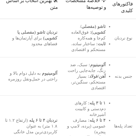
💡 خلاصه‌ مشخصات
🛠️ بهترین انتخاب بر اساس
فاکتورهای
و توصیه‌ها
متن
کلیدی
تاشو (مفصلی/
کشویی):
فوق‌العاده
نردبان تاشو (مفصلی یا
نوع نردبان
کم‌جا و همه‌کاره
کشویی)
برای آپارتمان‌ها و
ثابت:
ساختار ساده،
فضاهای محدود
مستحکم و اقتصادی
آلومینیوم:
سبک، ضد
زنگ، جابه‌جایی راحت
آلومینیوم
به دلیل دوام بالا و
جنس بدنه
آهن/فولاد:
بسیار
راحتی در حمل‌ونقل روزمره
مستحکم، سنگین‌تر،
اقتصادی
۱ تا ۳ پله:
کارهای
دم‌دستی و کابینت
آشپزخانه
۴ تا ۶ پله:
مصارف
نردبان ۴ تا ۶ پله
(ارتفاع ۱.۲ تا
تعداد پله‌ها
عمومی (پرده، لامپ و
۱.۸ متر) به عنوان
پنجره)
کاربردی‌ترین مدل خانگی