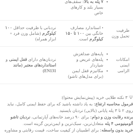
۷ پله به بالا:
سقف‌های
بسیار بلند و کارهای
خاص
• استاندارد مصارف
نردبانی با ظرفیت حداقل
۱۰۰
ظرفیت
خانگی بین
۱۰۰ تا ۱۵۰
کیلوگرم
(شامل وزن فرد +
تحمل وزن
کیلوگرم
است.
ابزار همراه)
پایه‌های ضدلغزش
امکانات
پله‌های عریض و
نردبان‌های دارای
قفل ایمنی
و
ایمنی
شیاردار
استانداردهای معتبر (مانند
الزامی
مکانیزم قفل ایمن
EN131)
(برای مدل‌های تاشو)
💡 ۳ نکته طلایی خرید (پیش‌نمایش محتوا):
فرمول محاسبه ارتفاع:
به یاد داشته باشید که برای حفظ ایمنی کامل، نباید
روی ۲ تا ۳ پله پایانی (بالایی) نردبان بایستید.
برنده رقابت وزن و دوام:
برای ۹۰ درصد خانه‌های آپارتمانی،
نردبان تاشو
آلومینیومی ۴ پله
متعادل‌ترین، سبک‌ترین و ایمن‌ترین گزینه است.
خرید بدون واسطه:
برای اطمینان از کیفیت ساخت، قیمت رقابتی و مشاوره