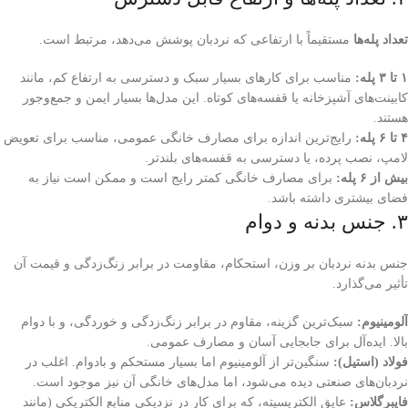
تعداد پله‌ها
مستقیماً با ارتفاعی که نردبان پوشش می‌دهد، مرتبط است.
۱ تا ۳ پله:
مناسب برای کارهای بسیار سبک و دسترسی به ارتفاع کم، مانند
کابینت‌های آشپزخانه یا قفسه‌های کوتاه. این مدل‌ها بسیار ایمن و جمع‌وجور
هستند.
۴ تا ۶ پله:
رایج‌ترین اندازه برای مصارف خانگی عمومی، مناسب برای تعویض
لامپ، نصب پرده، یا دسترسی به قفسه‌های بلندتر.
بیش از ۶ پله:
برای مصارف خانگی کمتر رایج است و ممکن است نیاز به
فضای بیشتری داشته باشد.
۳. جنس بدنه و دوام
جنس بدنه نردبان بر وزن، استحکام، مقاومت در برابر زنگ‌زدگی و قیمت آن
تأثیر می‌گذارد.
آلومینیوم:
سبک‌ترین گزینه، مقاوم در برابر زنگ‌زدگی و خوردگی، و با دوام
بالا. ایده‌آل برای جابجایی آسان و مصارف عمومی.
فولاد (استیل):
سنگین‌تر از آلومینیوم اما بسیار مستحکم و بادوام. اغلب در
نردبان‌های صنعتی دیده می‌شود، اما مدل‌های خانگی آن نیز موجود است.
فایبرگلاس:
عایق الکتریسیته، که برای کار در نزدیکی منابع الکتریکی (مانند