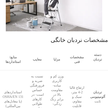
مشخصات نردبان خانگی
دسته
مشخصات
منابع/
نردبان
مزایا
معایب
فنی
استانداردها
وزن کم و
نسبت به
کاربری
ضربه و
ساده-
فرورفتگی
ارتفاع غالبا
مقاومت
حساس
نردبان
2-4 متر،
استانداردهای
بالا در
است- در
آلومینیومی
سبک و
OSHA/EN 131
برابر زنگ
کارهای
ثابت
مقاوم،
(یا معادل‌های
زدگی-
طولانی
قابلیت
بین‌المللی)