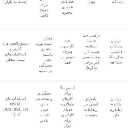
بودن
فضاهای
(بسته به بازار)
سه تکه
برای
عمودی
خروج
محدود
کامل
ترکیب چند
ممکن
نردبان
حالت:
چند
دستورالعمل‌های
است وزن
چندکاره
ایستاده،
کاربری،
کاربر و
بیشتری
(دستی،
شیب دار،
صرفه
استانداردهای
داشته
مدل All-
مغناطیسی
جویی در
ایمنی محلی
باشد-
in-One)
(در برخی
فضا
پیچیدگی
مدل‌ها)
در تنظیم
ایمنی بالا
برای
سنگین‌تر
نردبان
پلتفرم
کارهای
و سخت‌تر
استانداردهای
پلتفرم
ایمنی در
طولانی-
برای
OSHA
(پلتفرم
ارتفاعات
فضای
حمل-
1926.1053، EN
دار)
متوسط
کارایمن
قیمت
131-6
برای
بالاتر
ابزار