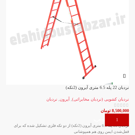
نردبان 22 پله 6.5 متری آیرون (2تکه)
نردبان 20
نردبان کشویی (نردبان مخابراتی)
,
آیرون
,
نردبان
نر
00
8,500,000
تومان
افزودن به سبد خرید
نردبان 22 پله 6.5 متری آیرون (2تکه) از دو تکه فلزی تشکیل شده که برای
قف
قفل‌شدن ایمن روی هم همپوشانی