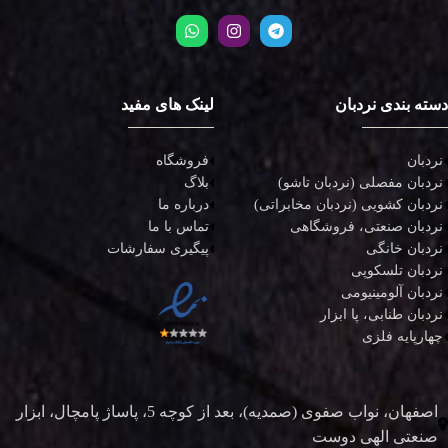
دسته بندی نردبان
لینک های مفید
نردبان
فروشگاه
نردبان مفصلی (نردبان تاشو)
بلاگ
نردبان کشویی (نردبان مخابراتی)
درباره ما
نردبان صنعتی، فروشگاهی
تماس با ما
نردبان خانگی
پیگیری سفارشات
نردبان تلسکوپی
نردبان آلومینیومی
نردبان طنابی، پا ابزار
چهارپایه فلزی
اصفهان، نواب صفوی (صمدیه)، بعد از کوچه 5، پاساژ پامچال، ابزار
صنعتی الهی دوست