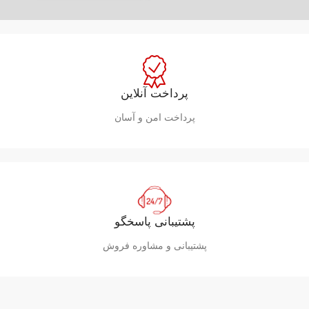
مشاهده
پیشنهادات فروشگاه ابزار صنعتی الهی دوست
تولید‌کننده
نردبان
تمامی سفارشات کاربران در سریع‌ترین زمان ممکن ارسال می‌شوند.
09001197303
031-31317333
پرداخت آنلاین
پرداخت امن و آسان
پشتیبانی پاسخگو
پشتیبانی و مشاوره فروش