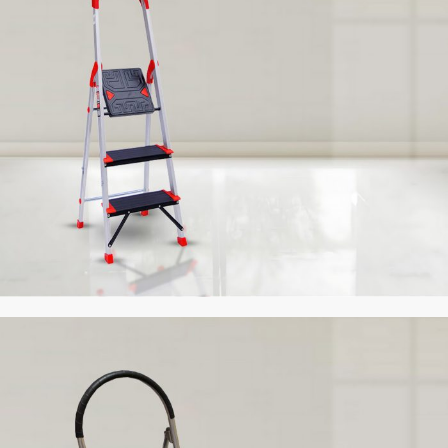
نردبان
مفصلی
تولید‌کننده نردبان تاشو
در
فروشگاه ابزار صنعتی الهی دوست
شامل
مدل‌های: هارمونی، استیلا، مجیکال، آسانکار، آسانکار پلاس،
استرانک، TY و کامپکت است.
مشاهده
تولید‌کننده نردبان
نردبان
صنعتی
تولید‌کننده نردبان صنعتی
شامل: هایلوکس، کلاسیک، اطلس، برلیان،
پوکسل، بهمن، پارتیان، کاسپین، مدرن، کیهان و شفا است.
مشاهده