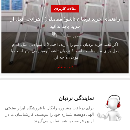
مقالات کاربردی
راهنمای خرید نردبان تاشو( مفصلی) | هرآنچه قبل از
خرید باید بدانید
31
مدیر سایت
اگر قصد خرید نردبان تاشو را دارید، احتمالاً با سوالاتی مثل کدام
مدل برای من مناسب است؟ نردبان تاشو آلومینیومی بهتر است یا
فولادی؟ چه ار...
ادامه مطلب
نمایندگی نردبان
برای دریافت مشاوره رایگان با
فروشگاه ابزار صنعتی
الهی دوست
شماره خود را بنویسید، کارشناسان ما در
اولین فرصت با شما تماس می‌گیرند.