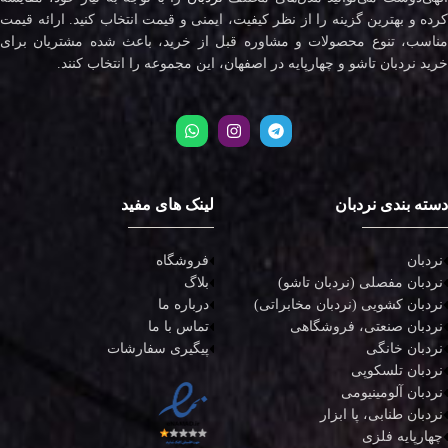
کرده و بهترین گزینه را از نظر کیفیت، ایمنی و قیمت انتخاب کنید. ارائه قیمت
مناسب، تنوع محصولات و مشاوره قبل از خرید، باعث شده مشتریان برای
خرید نردبان تاشو و چهارپایه در اصفهان، این مجموعه را انتخاب کنند.
دسته بندی نردبان
لینک های مفید
نردبان
فروشگاه
نردبان مفصلی (نردبان تاشو)
بلاگ
نردبان کشویی (نردبان مخابراتی)
درباره ما
نردبان صنعتی، فروشگاهی
تماس با ما
نردبان خانگی
پیگیری سفارشات
نردبان تلسکوپی
نردبان آلومینیومی
نردبان طنابی، پا ابزار
چهارپایه فلزی