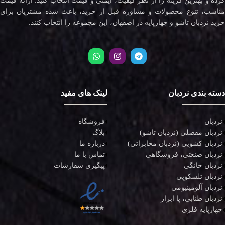
کرده و بهترین گزینه را از نظر کیفیت، ایمنی و قیمت انتخاب کنید. ارائه قیمت
مناسب، تنوع محصولات و مشاوره قبل از خرید، باعث شده مشتریان برای
خرید نردبان تاشو و چهارپایه در اصفهان، این مجموعه را انتخاب کنند.
دسته بندی نردبان
لینک های مفید
نردبان
فروشگاه
نردبان مفصلی (نردبان تاشو)
بلاگ
نردبان کشویی (نردبان مخابراتی)
درباره ما
نردبان صنعتی، فروشگاهی
تماس با ما
نردبان خانگی
پیگیری سفارشات
نردبان تلسکوپی
نردبان آلومینیومی
نردبان طنابی، پا ابزار
چهارپایه فلزی