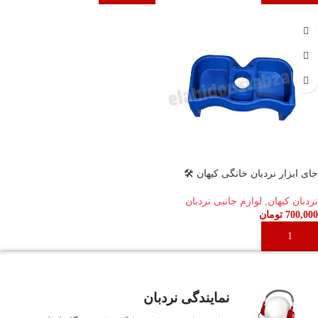
جای ابزار نردبان خانگی کیهان 🛠️
نردبان کیهان
,
لوازم جانبی نردبان
700,000
تومان
افزودن به سبد خرید
نمایندگی نردبان