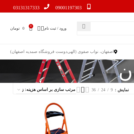
03131317333
09001197303
0
ورود / ثبت نام
0
تومان
اصفهان، نواب صفوی (الهی‌دوست فروشگاه صمدیه اصفهان)
ن
نمایش
9
24
36