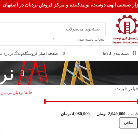
زار صنعتی الهی دوست، تولیدکننده و مرکز فروش نردبان در اصفهان
انتخاب دسته بندی
دسته بندی کالاها
صفحه اصلی
فروشگاه
وبلاگ
درباره ما
نر
فیلتر قیمت
خانه
نردبان
نردبان
قيمت:
2,040,000 تومان
—
4,080,000 تومان
صافی