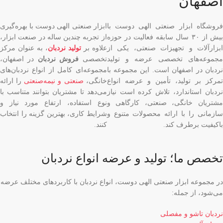
اصفهان
فروشگاه ابزار صنعتی الهی دوست با
ابزار صنعتی الهی دوست با بهره‌گیری
بیش از ۳۰ سال سابقه فعالیت در حوزه
از تجربه چندین ساله در صنعت ابزار،
ابزارآلات و تجهیزات صنعتی، یکی از
علاوه بر
تولید نردبان
، به عنوان مرکز
مجموعه‌های تخصصی عرضه و تولید
تخصصی
فروش نردبان
در اصفهان،
نردبان در اصفهان است. این مجموعه با
مجموعه‌ای کامل از انواع نردبان‌های
تمرکز بر تولید، تأمین و عرضه انواع
خانگی،
صنعتی و نیمه‌صنعتی
را ارائه
نردبان استاندارد، تلاش کرده است نیاز
می‌دهد تا مشتریان بتوانند متناسب با
مشتریان خانگی، صنعتی، کارگاهی و
نوع استفاده، ارتفاع مورد نیاز و
سازمانی را با ارائه محصولات متنوع و
شرایط کاری، بهترین گزینه را انتخاب
باکیفیت برطرف کند.
کنند.
تخصص ما؛ تولید و عرضه انواع نردبان
در مجموعه ابزار صنعتی الهی دوست، انواع نردبان با کاربردهای مختلف عرضه
می‌شود، از جمله:
نردبان تاشو و مفصلی