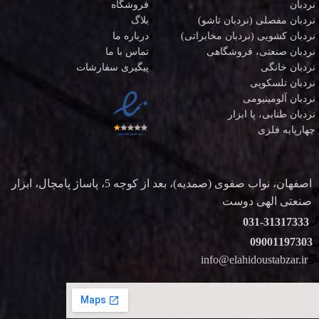
نردبان
فروشگاه
نردبان مفصلی (نردبان تاشو)
بلاگ
نردبان کشویی (نردبان مخابراتی)
درباره ما
نردبان صنعتی، فروشگاهی
تماس با ما
نردبان خانگی
پیگیری سفارشات
نردبان تلسکوپی
نردبان آلومینیومی
نردبان طنابی، پا ابزار
چهارپایه فلزی
اصفهان، نواب صفوی (صمدیه)، بعد از کوچه 5، پاساژ پامچال، ابزار
صنعتی الهی دوست
031-31317333
09001197303
info@elahidoustabzar.ir