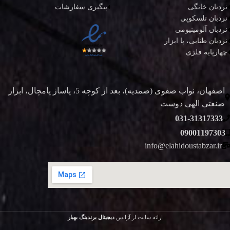
نردبان خانگی
پیگیری سفارشات
نردبان تلسکوپی
نردبان آلومینیومی
نردبان طنابی، پا ابزار
چهارپایه فلزی
اصفهان، نواب صفوی (صمدیه)، بعد از کوچه 5، پاساژ پامچال، ابزار
صنعتی الهی دوست
031-31317333
09001197303
info@elahidoustabzar.ir
ارائه سایت از آژانس
دیجیتال برندینگ بهیار