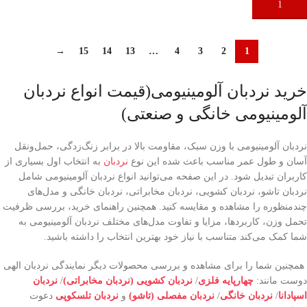
افزودن به سبد خرید
افزودن به سبد خرید
→
15
14
13
…
4
3
2
1
خرید نردبان آلومینیومی(قیمت انواع نردبان
آلومینیومی خانگی و صنعتی)
نردبان آلومینیومی با وزن سبک، مقاومت بالا در برابر زنگ‌زدگی، حمل‌ونقل
آسان و طول عمر مناسب باعث شده این نوع
نردبان
به انتخاب اول بسیاری از
کاربران تبدیل شود. در این صفحه می‌توانید انواع نردبان آلومینیومی شامل
نردبان تاشو، نردبان کشویی، نردبان مخابراتی، نردبان خانگی و مدل‌های
چندمنظوره را مشاهده و مقایسه کنید. همچنین راهنمای خرید، بررسی ظرفیت
تحمل وزن، کاربردها، مزایا و تفاوت مدل‌های مختلف نردبان آلومینیومی به
شما کمک می‌کند متناسب با نیاز خود بهترین انتخاب را داشته باشید.
همچنین شما را برای مشاهده و بررسی محصولات دیگر نمایندگی نردبان الهی
دوست مانند:
چهارپایه فلزی
/
نردبان کشویی (نردبان مخابراتی)
/
نردبان
اسپادانا
/
نردبان خانگی
/
نردبان مفصلی (تاشو)
و
نردبان تلسکوپی
دعوت