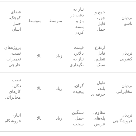
نیاز به
جمع و
فضای
دقت در
نردبان
جور،
کوچک،
باز و
متوسط
متوسط
تاشو
قابل
حمل
بسته
حمل
آسان
کردن
ارتفاع
قیمت
پروژه‌های
نردبان
قابل
بالاتر،
نصب،
زیاد
بالا
کشویی
تنظیم،
نیاز به
تعمیرات
سبک
نگهداری
خارجی
نصب
طول
نردبان
گران،
دکل،
بلند،
زیاد
بالا
مخابراتی
پیچیده
کارهای
حرفه‌ای
مخابراتی
مقاوم،
سنگین،
نردبان
انبار،
پله‌های
حمل
زیاد
بالا
فروشگاهی
فروشگاه
عریض
سخت