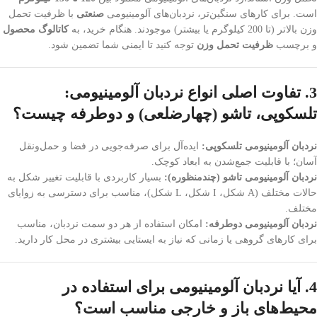
است. برای کارهای سنگین‌تر، نردبان‌های آلومینیومی
صنعتی
با ظرفیت تحمل
وزن بالاتر (تا 200 کیلوگرم یا بیشتر) موجودند. هنگام خرید، به
کاتالوگ محصول
و برچسب
ظرفیت تحمل وزن
توجه کنید تا ایمنی شما تضمین شود.
3. تفاوت اصلی انواع نردبان آلومینیومی:
تلسکوپی، تاشو (چهارضلعی) و دوطرفه چیست؟
نردبان آلومینیومی تلسکوپی:
ایده‌آل برای صرفه‌جویی در فضا و حمل‌ونقل
آسان؛ با قابلیت جمع‌شدن به ابعاد کوچک.
نردبان آلومینیومی تاشو (چندمنظوره):
بسیار کاربردی با قابلیت تغییر شکل به
حالات مختلف (A شکل، I شکل، L شکل)، مناسب برای دسترسی به زوایای
مختلف.
نردبان آلومینیومی دوطرفه:
امکان استفاده از هر دو سمت نردبان، مناسب
برای کارهای گروهی یا زمانی که نیاز به ایستایی بیشتری در محل کار دارید.
4. آیا نردبان آلومینیومی برای استفاده در
محیط‌های باز و خارجی مناسب است؟