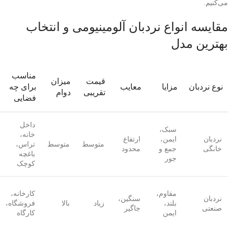
می‌کنیم.
مقایسه انواع نردبان آلومینیومی و انتخاب
بهترین مدل
مناسب
قیمت
میزان
نوع نردبان
مزایا
معایب
برای چه
تقریبی
دوام
فضایی
داخل
سبک،
خانه،
نردبان
ایمن،
ارتفاع
متوسط
متوسط
تراس،
خانگی
جمع و
محدود
باغچه
جور
کوچک
مقاوم،
کارخانه،
نردبان
سنگین،
بلند،
زیاد
بالا
فروشگاه،
صنعتی
جاگیر
ایمن
کارگاه