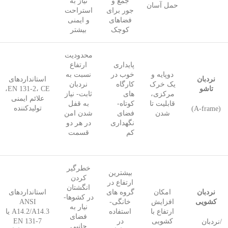
جمع و
نیاز به
حمل آسان
جور برای
استراحت
فضاهای
و ایمنی
کوچک
بیشتر
محدودیت
پایداری
ارتفاع
دوپایه و
خوب در
نسبت به
نردبان
استانداردهای
یک خرک
کارگاه
نردبان
تاشو
EN 131-2، CE،
مرکزی،
های
ثابت- نیاز
علائم ایمنی
قابلیت تا
کوتاه-
به قفل
تولیدکننده
(A-frame)
شدن
فضای
شدن امن
نگهداری
در هر دو
کم
قسمت
خطرگیر
بیشترین
کردن
ارتفاع در
انگشتان
نردبان
امکان
گروه های
استانداردهای
در کشوها-
کشویی
افزایش
خانگی-
ANSI
نیار به
ارتفاع با
استفاده
A14.2/A14.3 یا
فضای
کشویی
در
EN 131-7
/نردبان
جانبی