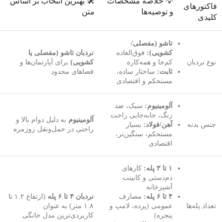
💡 خلاصه‌ مشخصات
🛠️ بهترین انتخاب بر اساس
فاکتورهای
و توصیه‌ها
متن
کلیدی
تاشو (مفصلی/
کشویی):
فوق‌العاده
نردبان تاشو (مفصلی یا
نوع نردبان
کم‌جا و همه‌کاره
کشویی)
برای آپارتمان‌ها و
ثابت:
ساختار ساده،
فضاهای محدود
مستحکم و اقتصادی
آلومینیوم:
سبک، ضد
زنگ، جابه‌جایی راحت
آلومینیوم
به دلیل دوام بالا و
جنس بدنه
آهن/فولاد:
بسیار
راحتی در حمل‌ونقل روزمره
مستحکم، سنگین‌تر،
اقتصادی
۱ تا ۳ پله:
کارهای
دم‌دستی و کابینت
آشپزخانه
۴ تا ۶ پله:
مصارف
نردبان ۴ تا ۶ پله
(ارتفاع ۱.۲ تا
تعداد پله‌ها
عمومی (پرده، لامپ و
۱.۸ متر) به عنوان
پنجره)
کاربردی‌ترین مدل خانگی