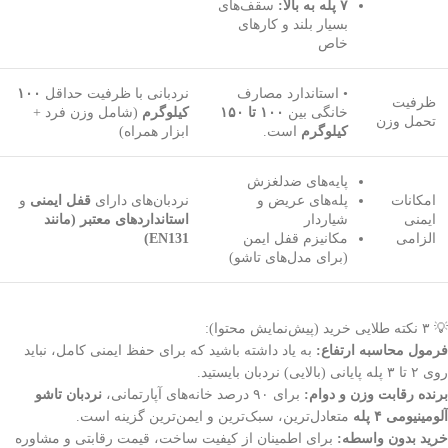
۷ پله به بالا:
سقف‌های
بسیار بلند و کارهای
خاص
• استاندارد مصارف
نردبانی با ظرفیت حداقل
۱۰۰
ظرفیت
خانگی بین
۱۰۰ تا ۱۵۰
کیلوگرم
(شامل وزن فرد +
تحمل وزن
کیلوگرم
است.
ابزار همراه)
پایه‌های ضدلغزش
امکانات
پله‌های عریض و
نردبان‌های دارای
قفل ایمنی
و
ایمنی
شیاردار
استانداردهای معتبر (مانند
الزامی
مکانیزم قفل ایمن
EN131)
(برای مدل‌های تاشو)
💡 ۳ نکته طلایی خرید (پیش‌نمایش محتوا):
فرمول محاسبه ارتفاع:
به یاد داشته باشید که برای حفظ ایمنی کامل، نباید
روی ۲ تا ۳ پله پایانی (بالایی) نردبان بایستید.
برنده رقابت وزن و دوام:
برای ۹۰ درصد خانه‌های آپارتمانی،
نردبان تاشو
آلومینیومی ۴ پله
متعادل‌ترین، سبک‌ترین و ایمن‌ترین گزینه است.
خرید بدون واسطه:
برای اطمینان از کیفیت ساخت، قیمت رقابتی و مشاوره