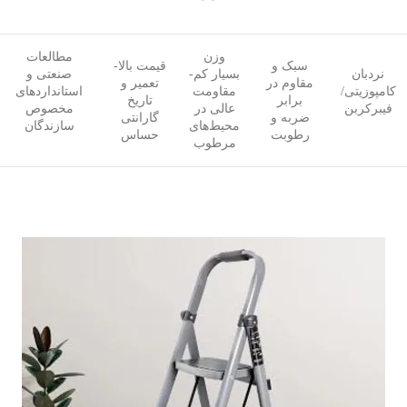
وزن
مطالعات
سبک و
قیمت بالا-
نردبان
بسیار کم-
صنعتی و
مقاوم در
تعمیر و
کامپوزیتی/
مقاومت
استانداردهای
برابر
تاریخ
فیبرکربن
عالی در
مخصوص
ضربه و
گارانتی
محیط‌های
سازندگان
رطوبت
حساس
مرطوب