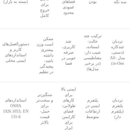
بودن
فضاهای
(بسته به بازار)
سه تکه
برای
عمودی
خروج
محدود
کامل
ترکیب چند
ممکن
نردبان
حالت:
چند
دستورالعمل‌های
است وزن
چندکاره
ایستاده،
کاربری،
کاربر و
بیشتری
(دستی،
شیب دار،
صرفه
استانداردهای
داشته
مدل All-
مغناطیسی
جویی در
ایمنی محلی
باشد-
in-One)
(در برخی
فضا
پیچیدگی
مدل‌ها)
در تنظیم
ایمنی بالا
برای
سنگین‌تر
نردبان
پلتفرم
کارهای
و سخت‌تر
استانداردهای
پلتفرم
ایمنی در
طولانی-
برای
OSHA
(پلتفرم
ارتفاعات
فضای
حمل-
1926.1053، EN
دار)
متوسط
کارایمن
قیمت
131-6
برای
بالاتر
ابزار