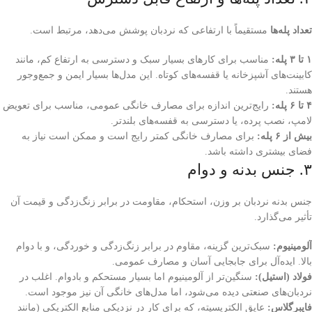
تعداد پله‌ها
مستقیماً با ارتفاعی که نردبان پوشش می‌دهد، مرتبط است.
۱ تا ۳ پله:
مناسب برای کارهای بسیار سبک و دسترسی به ارتفاع کم، مانند
کابینت‌های آشپزخانه یا قفسه‌های کوتاه. این مدل‌ها بسیار ایمن و جمع‌وجور
هستند.
۴ تا ۶ پله:
رایج‌ترین اندازه برای مصارف خانگی عمومی، مناسب برای تعویض
لامپ، نصب پرده، یا دسترسی به قفسه‌های بلندتر.
بیش از ۶ پله:
برای مصارف خانگی کمتر رایج است و ممکن است نیاز به
فضای بیشتری داشته باشد.
۳. جنس بدنه و دوام
جنس بدنه نردبان بر وزن، استحکام، مقاومت در برابر زنگ‌زدگی و قیمت آن
تأثیر می‌گذارد.
آلومینیوم:
سبک‌ترین گزینه، مقاوم در برابر زنگ‌زدگی و خوردگی، و با دوام
بالا. ایده‌آل برای جابجایی آسان و مصارف عمومی.
فولاد (استیل):
سنگین‌تر از آلومینیوم اما بسیار مستحکم و بادوام. اغلب در
نردبان‌های صنعتی دیده می‌شود، اما مدل‌های خانگی آن نیز موجود است.
فایبرگلاس:
عایق الکتریسیته، که برای کار در نزدیکی منابع الکتریکی (مانند