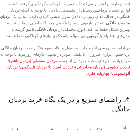
ارتفاع دارند، را هموار می‌کند؛ از تعمیرات کوچک و گردگیری گرفته تا نصب
لوازم جدید یا برداشتن وسایل از قفسه‌های بالایی. با توجه به اینکه
نردبان
خانگی
در فعالیت‌های روزمره داخل منزل نقشی کلیدی دارد، انتخاب یک
نردبان
مناسب خانگی
، نه تنها بازدهی شما را بالا می‌برد، بلکه ایمنی شما را نیز به
بهترین شکل حفظ می‌کند. انواع مختلفی از
نردبان خانگی تاشو
گرفته تا
مدل‌های
چند پله
یا
آلومینیومی سبک
، پاسخگوی نیازهای گوناگون شما هستند.
در ادامه به بررسی اهمیت این محصول و نکات مهم هنگام خرید
نردبان خانگی
پرداختیم. ابزاری ضروری با نقشی موثر در تسهیل کارهای روزمره. با توجه به
تنوع زیاد و مدل‌های مختلف نردبان از جمله:
نردبان مفصلی (نردبان تاشو)
/
نردبان کشویی (نردبان مخابراتی)
/
نردبان اسپادانا
/
نردبان تلسکوپی
/
نردبان
آلومینیومی
/
چهارپایه فلزی
📌 راهنمای سریع و در یک نگاه خرید نردبان
خانگی
📊