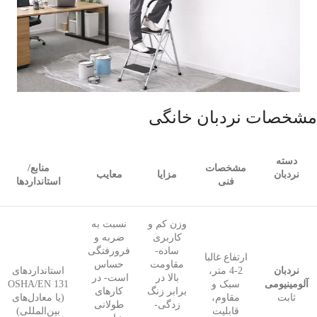
مشخصات نردبان خانگی
دسته
مشخصات
منابع/
نردبان
مزایا
معایب
فنی
استانداردها
وزن کم و
نسبت به
کاربری
ضربه و
ساده-
فرورفتگی
ارتفاع غالبا
مقاومت
حساس
نردبان
2-4 متر،
استانداردهای
بالا در
است- در
آلومینیومی
سبک و
OSHA/EN 131
برابر زنگ
کارهای
ثابت
مقاوم،
(یا معادل‌های
زدگی-
طولانی
قابلیت
بین‌المللی)