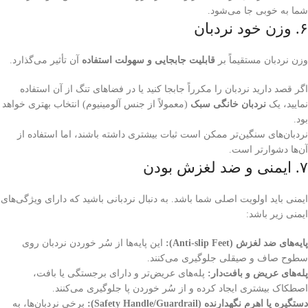
شما به خوبی جا می‌شود.
۶. وزن خود نردبان
وزن نردبان مستقیماً بر
قابلیت جابجایی و سهولت استفاده
آن تأثیر می‌گذارد.
اگر قصد دارید نردبان را مکرراً جابجا کنید یا در فضاهای تنگ از آن استفاده
نمایید، یک
نردبان خانگی سبک
(معمولاً از جنس آلومینیوم) انتخاب بهتری خواهد
بود.
نردبان‌های سنگین‌تر ممکن است ثبات بیشتری داشته باشند، اما استفاده از
آن‌ها دشوارتر است.
۷. ایمنی و ضد لغزش بودن
ایمنی باید اولویت اصلی شما باشد. به دنبال نردبانی باشید که دارای ویژگی‌های
ایمنی زیر باشد:
پایه‌های ضد لغزش (Anti-slip Feet):
این پایه‌ها از سُر خوردن نردبان روی
سطوح صاف و صیقلی جلوگیری می‌کنند.
پله‌های عریض و بافت‌دار:
پله‌های عریض‌تر و دارای برجستگی یا بافت،
اصطکاک بیشتری ایجاد کرده و از سُر خوردن پا جلوگیری می‌کنند.
دستگیره یا اهرم نگهدارنده (Safety Handle/Guardrail):
برخی نردبان‌ها، به