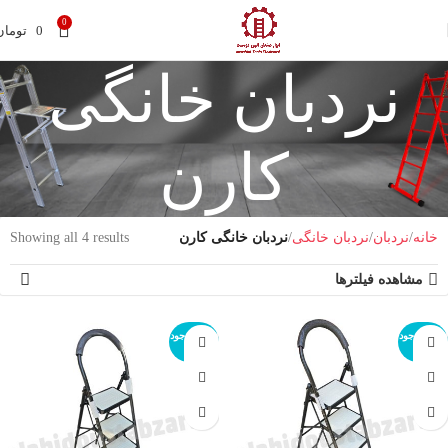
0
0
تومان
نردبان خانگی
کارن
خانه
نردبان
نردبان خانگی
نردبان خانگی کارن
Showing all 4 results
مشاهده فیلترها
اتمام موجود
اتمام موجود
ی
ی