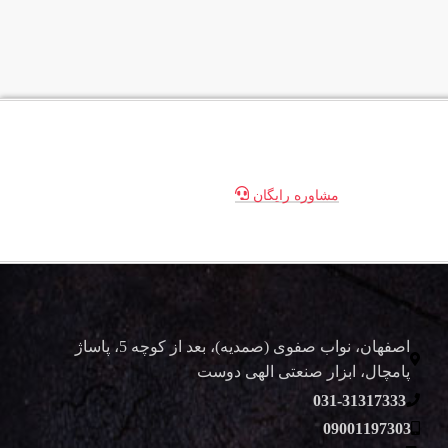
مشاوره رایگان
اصفهان، نواب صفوی (صمدیه)، بعد از کوچه 5، پاساژ
پامچال، ابزار صنعتی الهی دوست
031-31317333
09001197303