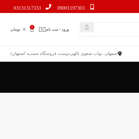
03131317333
09001197303
0
ورود / ثبت نام
0
تومان
اصفهان، نواب صفوی (الهی‌دوست فروشگاه صمدیه اصفهان)