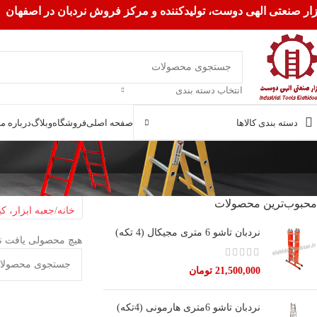
زار صنعتی الهی دوست، تولیدکننده و مرکز فروش نردبان در اصفهان
انتخاب دسته بندی
دسته بندی کالاها
صفحه اصلی
فروشگاه
وبلاگ
درباره ما
محبوب‌ترین محصولات
خانه
جعبه ابزار، ک
نردبان تاشو 6 متری مجیکال (4 تکه)
هیچ محصولی یافت ن
21,500,000
تومان
نردبان تاشو 6متری هارمونی (4تکه)