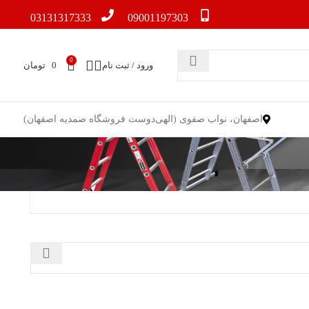
03131317333
09001197303
0
ورود / ثبت نام
0
تومان
اصفهان، نواب صفوی (الهی‌دوست فروشگاه صمدیه اصفهان)