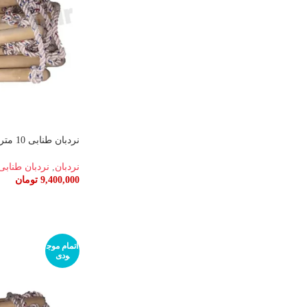
نردبان طنابی 10 متری
نردبان
,
نردبان طنابی،
9,400,000
تومان
اطلاعات بیشتر
اتمام موج
ودی