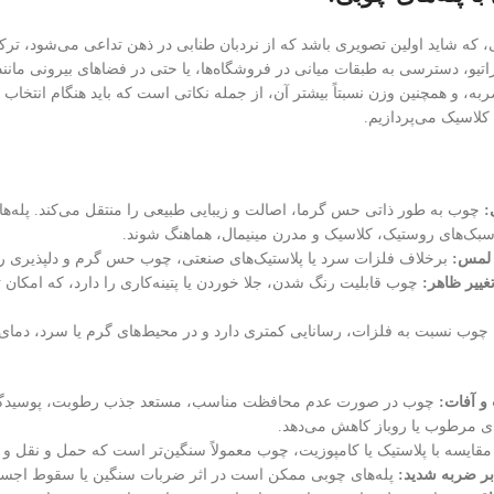
ی، که شاید اولین تصویری باشد که از نردبان طنابی در ذهن تداعی می‌شود، تر
اتیو، دسترسی به طبقات میانی در فروشگاه‌ها، یا حتی در فضاهای بیرونی مانند ب
به، و همچنین وزن نسبتاً بیشتر آن، از جمله نکاتی است که باید هنگام انتخا
 کلاسیک می‌پردازیم.
:
چوب به طور ذاتی حس گرما، اصالت و زیبایی طبیعی را منتقل می‌کند. پله‌ها
ک‌های روستیک، کلاسیک و مدرن مینیمال، هماهنگ شوند.
لمس:
برخلاف فلزات سرد یا پلاستیک‌های صنعتی، چوب حس گرم و دلپذیری را
غییر ظاهر:
چوب قابلیت رنگ شدن، جلا خوردن یا پتینه‌کاری را دارد، که امکان
چوب نسبت به فلزات، رسانایی کمتری دارد و در محیط‌های گرم یا سرد، دمای 
 آفات:
چوب در صورت عدم محافظت مناسب، مستعد جذب رطوبت، پوسیدگی، ت
ای مرطوب یا روباز کاهش می‌دهد.
مقایسه با پلاستیک یا کامپوزیت، چوب معمولاً سنگین‌تر است که حمل و نقل و
بر ضربه شدید:
پله‌های چوبی ممکن است در اثر ضربات سنگین یا سقوط اجسا