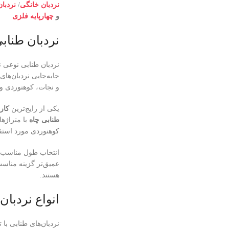
نردبان خانگی
/
نردبا
و
چهارپایه فلزی
نردبان طناب
نردبان طنابی نوعی ن
جابه‌جایی نردبان‌ها
و نجات، کوهنوردی و 
یکی از رایج‌ترین
کار
طنابی چاه
با متراژها
کوهنوردی مورد استفا
انتخاب طول مناسب نردبان اهمیت 
عمیق‌تر گزینه مناسب
هستند.
انواع نردبان
نردبان‌های طنابی با