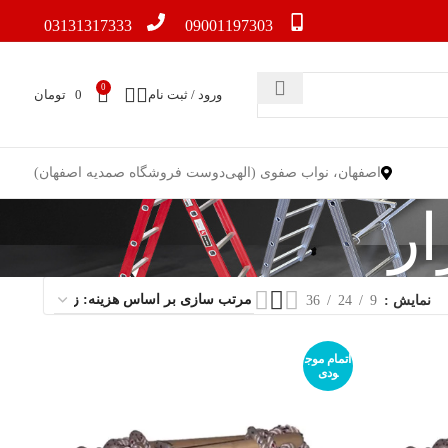
03131317333
09001197303
0
ورود / ثبت نام
0
تومان
اصفهان، نواب صفوی (الهی‌دوست فروشگاه صمدیه اصفهان)
ار
نمایش
9
24
36
اتمام موج
ودی