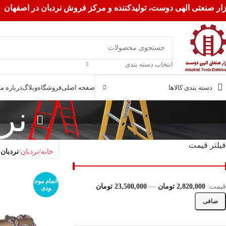
زار صنعتی الهی دوست، تولیدکننده و مرکز فروش نردبان در اصفهان
انتخاب دسته بندی
دسته بندی کالاها
صفحه اصلی
فروشگاه
وبلاگ
درباره ما
نرد
فیلتر قیمت
خانه
نردبان
نردبان 
اتمام موج
قيمت:
2,820,000 تومان
—
23,500,000 تومان
ودی
صافی