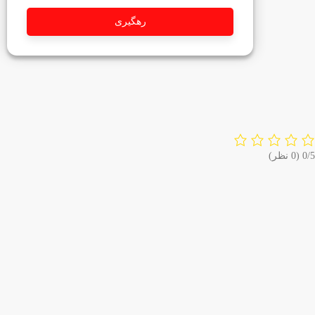
رهگیری
‫0/5
‫(0 نظر)