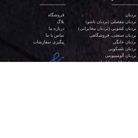
نردبان
فروشگاه
نردبان مفصلی (نردبان تاشو)
بلاگ
نردبان کشویی (نردبان مخابراتی)
درباره ما
نردبان صنعتی، فروشگاهی
تماس با ما
نردبان خانگی
پیگیری سفارشات
نردبان تلسکوپی
نردبان آلومینیومی
نردبان طنابی، پا ابزار
چهارپایه فلزی
اصفهان، نواب صفوی (صمدیه)، بعد از کوچه 5، پاساژ پامچال، ابزار
صنعتی الهی دوست
031-31317333
09001197303
info@elahidoustabzar.ir