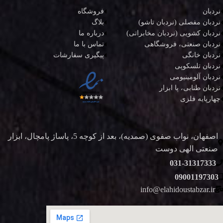
نردبان
فروشگاه
نردبان مفصلی (نردبان تاشو)
بلاگ
نردبان کشویی (نردبان مخابراتی)
درباره ما
نردبان صنعتی، فروشگاهی
تماس با ما
نردبان خانگی
پیگیری سفارشات
نردبان تلسکوپی
نردبان آلومینیومی
نردبان طنابی، پا ابزار
چهارپایه فلزی
اصفهان، نواب صفوی (صمدیه)، بعد از کوچه 5، پاساژ پامچال، ابزار
صنعتی الهی دوست
031-31317333
09001197303
info@elahidoustabzar.ir