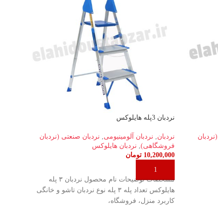
نردبان 3پله هایلوکس
نردبان 4پله پارتی
نردبان
نردبان
,
نردبان آلومینیومی
,
نردبان صنعتی (نردبان
نردبان
فروشگاهی)
,
نردبان هایلوکس
فروشگ
10,200,000
تومان
50,000
افزودن به سبد خرید
افزو
مشخصات توضیحات نام محصول نردبان ۳ پله
ارسال 
هایلوکس تعداد پله ۳ پله نوع نردبان تاشو و خانگی
باشد.
کاربرد منزل، فروشگاه،