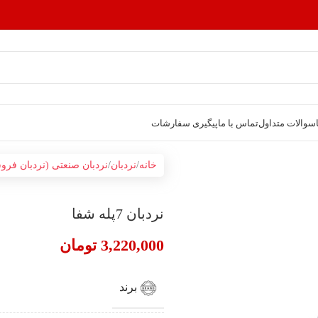
سوالات متداول
تماس با ما
پیگیری سفارشات
خانه
نردبان
نردبان صنعتی (نردبان فرو
نردبان 7پله شفا
3,220,000
تومان
برند