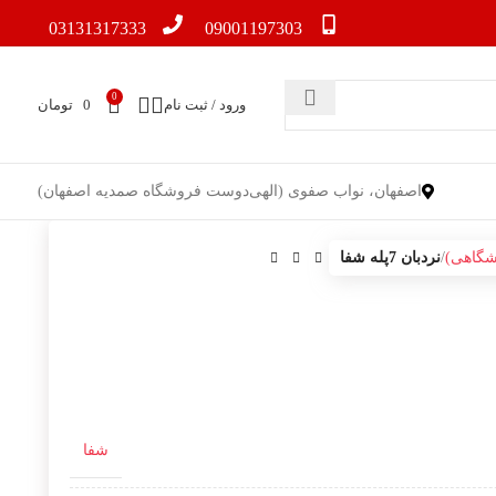
03131317333
09001197303
0
ورود / ثبت نام
0
تومان
اصفهان، نواب صفوی (الهی‌دوست فروشگاه صمدیه اصفهان)
شگاهی)
نردبان 7پله شفا
شفا