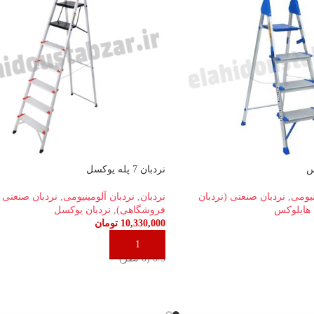
نردبان 7 پله یوکسل
نیومی
,
نردبان صنعتی (نردبان
نردبان
,
نردبان آلومینیومی
,
نردبان صنعتی (
 هایلوکس
فروشگاهی)
,
نردبان یوکسل
10,330,000
تومان
افزودن به سبد خرید
‫0/5 ‫(0 نظر)