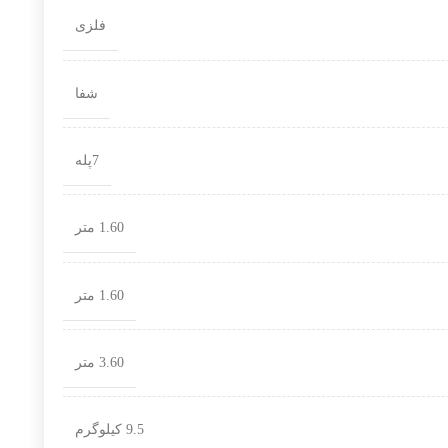
فلزی
شفا
7پله
1.60 متر
1.60 متر
3.60 متر
9.5 کیلوگرم