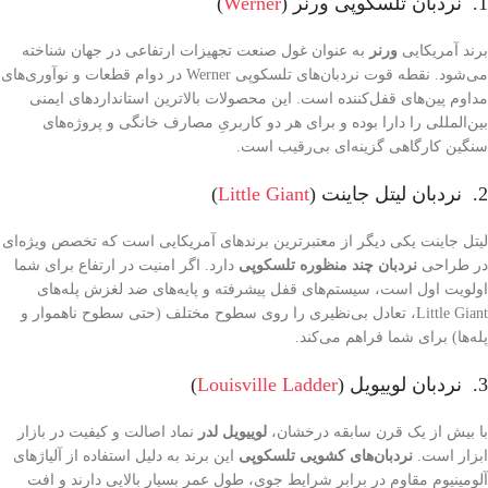
1. نردبان تلسکوپی ورنر (
Werner
)
برند آمریکایی
ورنر
به عنوان غول صنعت تجهیزات ارتفاعی در جهان شناخته
می‌شود. نقطه قوت نردبان‌های تلسکوپی Werner در دوام قطعات و نوآوری‌های
مداوم پین‌های قفل‌کننده است. این محصولات بالاترین استانداردهای ایمنی
بین‌المللی را دارا بوده و برای هر دو کاربریِ مصارف خانگی و پروژه‌های
سنگین کارگاهی گزینه‌ای بی‌رقیب است.
2. نردبان لیتل جاینت (
Little Giant
)
لیتل جاینت یکی دیگر از معتبرترین برندهای آمریکایی است که تخصص ویژه‌ای
در طراحی
نردبان چند منظوره تلسکوپی
دارد. اگر امنیت در ارتفاع برای شما
اولویت اول است، سیستم‌های قفل پیشرفته و پایه‌های ضد لغزش پله‌های
Little Giant، تعادل بی‌نظیری را روی سطوح مختلف (حتی سطوح ناهموار و
پله‌ها) برای شما فراهم می‌کند.
3. نردبان لوییویل (
Louisville Ladder
)
با بیش از یک قرن سابقه درخشان،
لوییویل لدر
نماد اصالت و کیفیت در بازار
ابزار است.
نردبان‌های کشویی تلسکوپی
این برند به دلیل استفاده از آلیاژهای
آلومینیوم مقاوم در برابر شرایط جوی، طول عمر بسیار بالایی دارند و افت