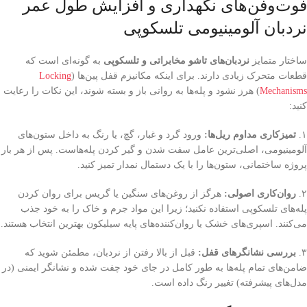
فوت‌و‌فن‌های نگهداری و افزایش طول عمر
نردبان آلومینیومی تلسکوپی
ساختار متمایز
نردبان‌های تاشو مخابراتی و تلسکوپی
به گونه‌ای است که
قطعات متحرک زیادی دارند. برای اینکه مکانیزم قفل پین‌ها (
Locking
Mechanisms
) هرز نشود و پله‌ها به روانی باز و بسته شوند، این نکات را رعایت
کنید:
۱.
تمیزکاری مداوم ریل‌ها:
ورود گرد و غبار، گچ، یا رنگ به داخل ستون‌های
آلومینیومی، اصلی‌ترین عامل سفت شدن و گیر کردن پله‌هاست. پس از هر بار
پروژه ساختمانی، ستون‌ها را با یک دستمال نمدار تمیز کنید.
۲.
روان‌کاری اصولی:
هرگز از روغن‌های سنگین یا گریس برای روان کردن
پله‌های تلسکوپی استفاده نکنید؛ زیرا این مواد جرم و خاک را به خود جذب
می‌کنند. اسپری‌های خشک یا روان‌کننده‌های پایه سیلیکون بهترین انتخاب هستند.
۳.
بررسی نشانگرهای قفل:
قبل از بالا رفتن از نردبان، مطمئن شوید که
ضامن‌های تمام پله‌ها به طور کامل در جای خود چفت شده و نشانگر ایمنی (در
مدل‌های پیشرفته) تغییر رنگ داده است.