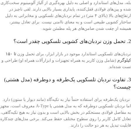
بله، مدل‌های استاندارد و اصلی به دلیل بهره‌گیری از آلیاژ آلومینیوم سخت‌کاری
شده و پین‌های فولادی قفل‌کننده، پایداری بسیار بالایی دارند. لقی ناچیز در
ارتفاع‌های بالا (بالای ۴ متر) در تمام نردبان‌های تلسکوپی و مخابراتی به دلیل
ساختار کشویی طبیعی است و به معنای ناامنی نیست. برای تعادل بیشتر،
همیشه از چفت شدن ضامن‌های هر پله مطمئن شوید.
2. تحمل وزن نردبان‌های کشویی تلسکوپی چقدر است؟
نردبان‌های تلسکوپی استاندارد موجود در بازار ابزار، برای تحمل وزن
تا ۱۵۰
کیلوگرم
(شامل وزن کاربر به همراه تجهیزات و ابزارآلات همراه او) طراحی و
تست شده‌اند.
3. تفاوت نردبان تلسکوپی یک‌طرفه و دوطرفه (مدل هشتی)
چیست؟
نردبان یک‌طرفه برای استفاده حتماً نیاز به تکیه‌گاه (مانند دیوار یا ستون) دارد.
اما نردبان تلسکوپی دوطرفه که به مدل هشتی یا A-Type معروف است، مجهز
به مفاصل فولادی مستحکم در بخش بالایی است و بدون نیاز به هیچ تکیه‌گاهی،
تعادل کامل کاربر را روی سطوح مختلف حفظ می‌کند. برخی مدل‌های چندکاره
قابلیت تبدیل به هر دو حالت را دارند.