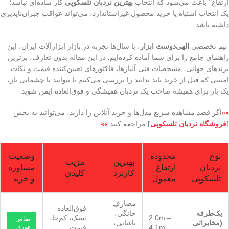
ارتفاع” باعث می‌شود که انتخاب
بهترین نردبان تلسکوپی
کار ساده‌ای نباشد؛
یک انتخاب اشتباه یا خرید محصول غیراستاندارد، می‌تواند عواقب جبران‌ناپذیری
داشته باشد.
تیم تخصصی
الهی‌دوست ابزار
، با سال‌ها تجربه در بازار ابزارآلات ایران، این
راهنمای جامع را برای شما آماده کرده‌ایم. در این مقاله بدون تعارف، برترین
برندهای جهانی، مشخصات فنی آلیاژها، فاکتورهای تعیین‌کننده قیمت و نکات
امنیتی که قبل از خرید باید بدانید را بررسی می‌کنیم تا بتوانید با چشمانی باز،
یک بار برای همیشه صاحب یک نردبان همیشگی و فوق‌العاده ایمن شوید.
««
اگر قصد مشاهده سریع مدل‌ها و خرید آنلاین را دارید، می‌توانید به بخش
[
فروشگاه نردبان تلسکوپی
] مراجعه کنید.
»»
نوع
محدوده
وضعیت
بهترین
مزیت
نردبان
ارتفاع
مشاوره
کاربرد
کلیدی
تلسکوپی
معمول
و خرید
مصارف
فوق‌العاده
یک‌طرفه
خانگی،
2.0m –
سبک، کم‌جا،
تماس
(مخابراتی
باغبانی،
4.1m
قیمت
فوری