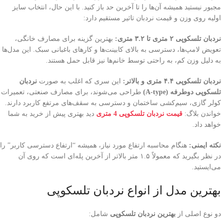
مجبور نیستید همیشه آن‌ها را تا آخرین حد باز کنید. با این حال، انتخاب سایز
اولیه روی وزن و قیمت نردبان تاثیر مستقیم دارد:
نردبان تلسکوپی ۲ متری تا ۳.۲ متری:
بهترین گزینه برای مصارف خانگی،
تعویض لامپ‌ها، دسترسی به بالای کابینت‌ها و کارهای باغبانی سبک. این مدل‌ها
به دلیل وزن کم، به راحتی توسط خانم‌ها نیز قابل حمل هستند.
نردبان تلسکوپی ۴.۴ متری و بالاتر:
این سری که اغلب به صورت
نردبان
تلسکوپی دوطرفه (A-type)
طراحی می‌شوند، برای مصارف صنعتی، تعمیرات
کولر گازی، سیم‌کشی ساختمان و دسترسی به سقف‌های مرتفع کاربرد دارند.
خواندن بلاگ:
قیمت نردبان تلسکوپی 4 متری
دید بهتری پیش از خرید به شما
خواهد داد.
نکته ایمنی:
هنگام محاسبه ارتفاع مورد نیاز، همیشه “ارتفاع دسترسی کاربر” را
در نظر بگیرید که معمولاً ۱.۵ متر بالاتر از آخرین پله‌ای است که روی آن
می‌ایستید.
بهترین مدل از انواع نردبان تلسکوپی
دو نوع اصلی از
بهترین نردبان تلسکوپی
شامل: