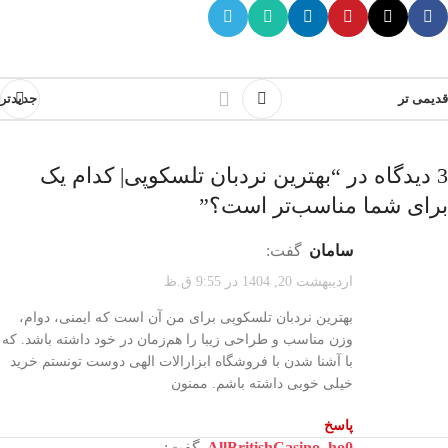
قدیمی تر
جدیدتر
3 دیدگاه در “
بهترین نردبان تلسکوپی| کدام یک
برای شما مناسب‌تر است؟
”
سامان
گفت:
اردیبهشت 20, 1404 در 9:55 ق.ظ
بهترین نردبان تلسکوپی برای من آن است که ایمنی، دوام،
وزن مناسب و طراحی زیبا را هم‌زمان در خود داشته باشد. که
با آشنا شدن با فروشگاه ابزارالات الهی دوست تونستم خرید
خیلی خوبی داشته باشم. ممنون
پاسخ
AllBritishCasino_ho0
گفت: