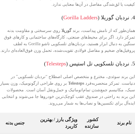
کیفیت یا لق‌شدگی مفاصل در آن‌ها معنایی ندارد.
4. نردبان گوریلا (
Gorilla Ladders
)
همان‌طور که از نامش پیداست، برند
گوریلا
روی سرسختی و مقاومت بدنه
تمرکز دارد. اگر برای محیط‌های صنعتی، کارگاه‌های ساختمانی و کارهای فوق
سنگین به دنبال ابزار هستید، نردبان‌های تلسکوپی تاشو Gorilla به لطف
پروفیل‌های ضخیم و مفاصل فولادی تقویت‌شده، تحمل وزن فوق‌العاده‌ای دارند.
5. نردبان تلسکوپی تل استپس (
Telesteps
)
این برند سوئدی، مخترع و متخصص اصلی اصطلاح “نردبان تلسکوپی” در
دنیاست. تمرکز منحصربه‌فرد
Telesteps
بر روی طراحی ارگونومیک، وزن بسیار
سبک، مکانیسم جمع‌شدن تمام‌اتوماتیک و حمل‌ونقل آسان است. محصولات
این برند به راحتی در صندوق عقب کوچک‌ترین خودروها جا می‌شوند و انتخابی
ایده‌آل برای تکنسین‌ها و نصاب‌ها به شمار می‌روند.
کشور
ویژگی بارز / بهترین
نام برند
جنس بدنه
سازنده
کاربرد