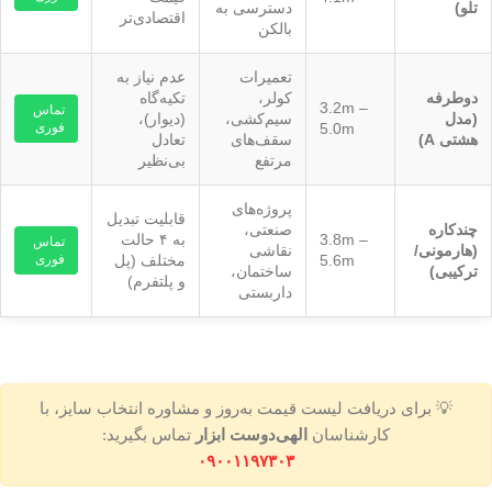
تلو)
دسترسی به
اقتصادی‌تر
بالکن
تعمیرات
عدم نیاز به
دو‌طرفه
کولر،
تکیه‌گاه
3.2m –
تماس
(مدل
سیم‌کشی،
(دیوار)،
5.0m
فوری
هشتی A)
سقف‌های
تعادل
مرتفع
بی‌نظیر
پروژه‌های
قابلیت تبدیل
چندکاره
صنعتی،
3.8m –
به ۴ حالت
تماس
(هارمونی/
نقاشی
5.6m
مختلف (پل
فوری
ترکیبی)
ساختمان،
و پلتفرم)
داربستی
💡 برای دریافت لیست قیمت به‌روز و مشاوره انتخاب سایز، با
کارشناسان
الهی‌دوست ابزار
تماس بگیرید:
۰۹۰۰۱۱۹۷۳۰۳