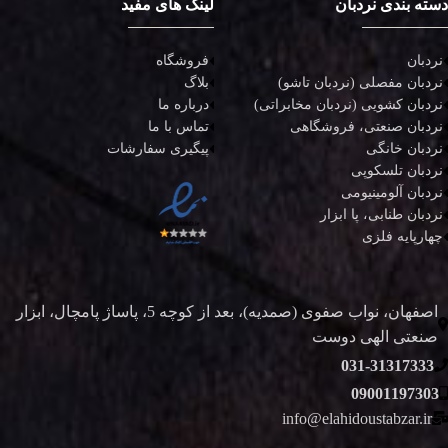
دسته بندی نردبان
لینک های مفید
نردبان
فروشگاه
نردبان مفصلی (نردبان تاشو)
بلاگ
نردبان کشویی (نردبان مخابراتی)
درباره ما
نردبان صنعتی، فروشگاهی
تماس با ما
نردبان خانگی
پیگیری سفارشات
نردبان تلسکوپی
نردبان آلومینیومی
نردبان طنابی، پا ابزار
چهارپایه فلزی
اصفهان، نواب صفوی (صمدیه)، بعد از کوچه 5، پاساژ پامچال، ابزار
صنعتی الهی دوست
031-31317333
09001197303
info@elahidoustabzar.ir