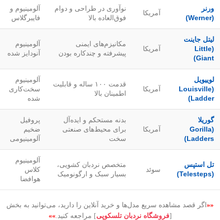
ورنر
نوآوری در طراحی و دوام
آلومینیوم و
آمریکا
(Werner)
فوق‌العاده بالا
فایبرگلاس
لیتل جاینت
مکانیزم‌های ایمنی
آلومینیوم
(Little
آمریکا
پیشرفته و چندکاره بودن
آنودایز شده
Giant)
لوییویل
آلومینیوم
قدمت ۱۰۰ ساله و قابلیت
(Louisville
آمریکا
سخت‌کاری
اطمینان بالا
Ladder)
شده
گوریلا
بدنه مستحکم و ایده‌آل
پروفیل
(Gorilla
آمریکا
برای محیط‌های صنعتی
ضخیم
Ladders)
سخت
آلومینیومی
آلومینیوم
تل استپس
متخصص نردبان کشویی،
سوئد
کلاس
(Telesteps)
بسیار سبک و ارگونومیک
هوافضا
««
اگر قصد مشاهده سریع مدل‌ها و خرید آنلاین را دارید، می‌توانید به بخش
[
فروشگاه نردبان تلسکوپی
] مراجعه کنید.
»»