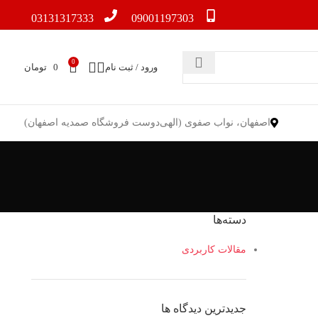
03131317333
09001197303
0
ورود / ثبت نام
0
تومان
اصفهان، نواب صفوی (الهی‌دوست فروشگاه صمدیه اصفهان)
دسته‌ها
مقالات کاربردی
جدیدترین دیدگاه ها