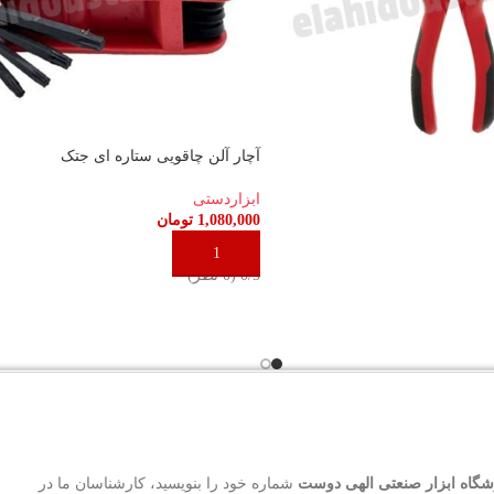
آچار آلن چاقویی ستاره ای جتک
ابزاردستی
1,080,000
تومان
د
افزودن به سبد خرید
‫0/5 ‫(0 نظر)
گاه ابزار صنعتی الهی دوست
شماره خود را بنویسید، کارشناسان ما در