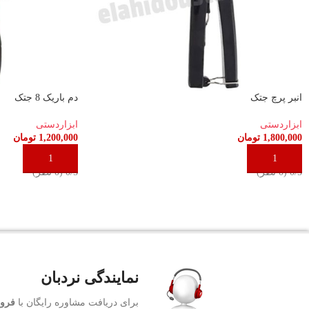
انبر پرچ جتک
دم باریک 8 جتک
ابزاردستی
ابزاردستی
1,800,000
تومان
1,200,000
تومان
افزودن به سبد خرید
افزودن به سبد خری
‫0/5 ‫(0 نظر)
‫0/5 ‫(0 نظر)
نمایندگی نردبان
برای دریافت مشاوره رایگان با
فروش