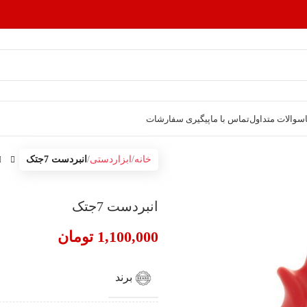
سوالات متداول
تماس با ما
پیگیری سفارشات
خانه
ابزاردستی
انبردست 7جتک
انبردست 7جتک
1,100,000
تومان
برند