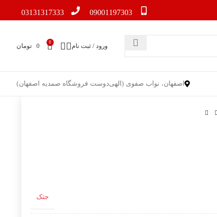
03131317333
09001197303
0
ورود / ثبت نام
0
تومان
اصفهان، نواب صفوی (الهی‌دوست فروشگاه صمدیه اصفهان)
جتک