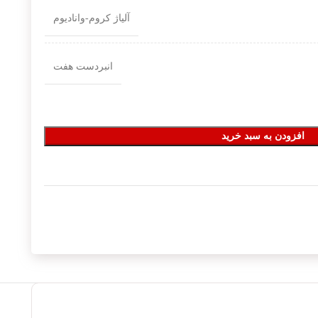
آلیاژ کروم-وانادیوم
انبردست هفت
افزودن به سبد خرید