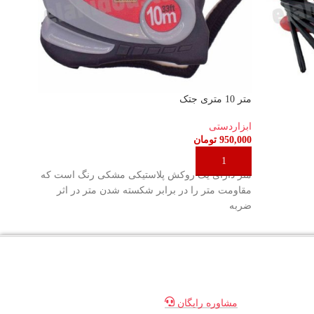
متر 10 متری جتک
چاقو ک
ابزاردستی
ابزارد
950,000
تومان
70,000
افزودن به سبد خرید
افزو
متر دارای یک روکش پلاستیکی مشکی رنگ است که
‫0/5 ‫(0 نظر)
مقاومت متر را در برابر شکسته شدن متر در اثر
ضربه
مشاوره رایگان