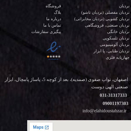
نردبان
فروشگاه
نردبان مفصلی (نردبان تاشو)
بلاگ
نردبان کشویی (نردبان مخابراتی)
درباره ما
نردبان صنعتی، فروشگاهی
تماس با ما
نردبان خانگی
پیگیری سفارشات
نردبان تلسکوپی
نردبان آلومینیومی
نردبان طنابی، پا ابزار
چهارپایه فلزی
اصفهان، نواب صفوی (صمدیه)، بعد از کوچه 5، پاساژ پامچال، ابزار
صنعتی الهی دوست
031-31317333
09001197303
info@elahidoustabzar.ir