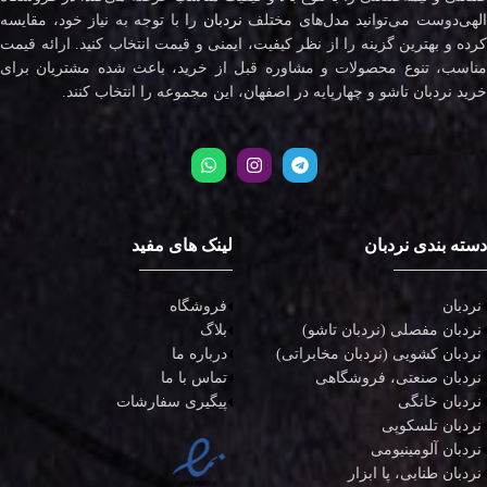
لهی‌دوست می‌توانید مدل‌های مختلف
نردبان
را با توجه به نیاز خود، مقایسه
کرده و بهترین گزینه را از نظر کیفیت، ایمنی و قیمت انتخاب کنید. ارائه قیمت
مناسب، تنوع محصولات و مشاوره قبل از خرید، باعث شده مشتریان برای
خرید نردبان تاشو و چهارپایه در اصفهان، این مجموعه را انتخاب کنند.
دسته بندی نردبان
لینک های مفید
نردبان
فروشگاه
نردبان مفصلی (نردبان تاشو)
بلاگ
نردبان کشویی (نردبان مخابراتی)
درباره ما
نردبان صنعتی، فروشگاهی
تماس با ما
نردبان خانگی
پیگیری سفارشات
نردبان تلسکوپی
نردبان آلومینیومی
نردبان طنابی، پا ابزار