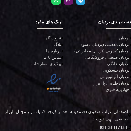
دسته بندی نردبان
لینک های مفید
نردبان
فروشگاه
نردبان مفصلی (نردبان تاشو)
بلاگ
نردبان کشویی (نردبان مخابراتی)
درباره ما
نردبان صنعتی، فروشگاهی
تماس با ما
نردبان خانگی
پیگیری سفارشات
نردبان تلسکوپی
نردبان آلومینیومی
نردبان طنابی، پا ابزار
چهارپایه فلزی
اصفهان، نواب صفوی (صمدیه)، بعد از کوچه 5، پاساژ پامچال، ابزار
صنعتی الهی دوست
031-31317333