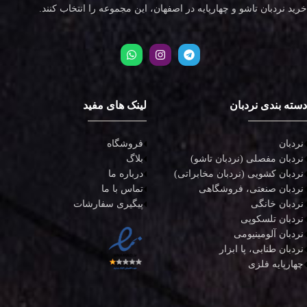
خرید نردبان تاشو و چهارپایه در اصفهان، این مجموعه را انتخاب کنند.
دسته بندی نردبان
لینک های مفید
نردبان
فروشگاه
نردبان مفصلی (نردبان تاشو)
بلاگ
نردبان کشویی (نردبان مخابراتی)
درباره ما
نردبان صنعتی، فروشگاهی
تماس با ما
نردبان خانگی
پیگیری سفارشات
نردبان تلسکوپی
نردبان آلومینیومی
نردبان طنابی، پا ابزار
چهارپایه فلزی