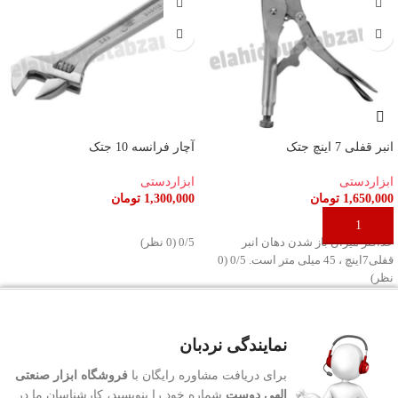
انبر قفلی 7 اینچ جتک
آچار فرانسه 10 جتک
ابزاردستی
ابزاردستی
1,650,000
تومان
1,300,000
تومان
افزودن به سبد خرید
افزودن به سبد خرید
حداکثر میزان باز شدن دهان انبر
‫0/5 ‫(0 نظر)
قفلی7اینچ ، 45 میلی متر است. ‫0/5 ‫(0
نظر)
نمایندگی نردبان
برای دریافت مشاوره رایگان با
فروشگاه ابزار صنعتی
الهی دوست
شماره خود را بنویسید، کارشناسان ما در