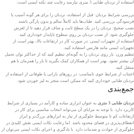
استفاده از نردبان طنابی 3 متری نیازمند رعایت چند نکته ایمنی است:
بررسی شرایط نردبان: قبل از استفاده، نردبان را برای هر گونه آسیب یا
فرسودگی بررسی کنید. طناب‌ها باید کاملاً سالم و بدون پارگی باشند.
نصب صحیح: نردبان را در یک سطح ثابت و صاف قرار دهید تا از لغزش
جلوگیری شود. از نصب نردبان بر روی سطوح ناپایدار خودداری کنید.
استفاده از تجهیزات ایمنی: در صورت کار در ارتفاعات بالا، بهتر است از
تجهیزات ایمنی مانند هارنس استفاده کنید.
تنظیم وزن: بار روی نردبان را به گونه‌ای تنظیم کنید که از حداکثر توان تحمل
آن بیشتر نشود. بهتر است از همکاران کمک بگیرید تا بار را همزمان با هم
منتقل کنید.
اجتناب از شرایط جوی نامناسب: در روزهای بارانی یا طوفانی از استفاده از
نردبان طنابی خودداری کنید که ممکن است منجر به لیز خوردن شود.
جمع‌بندی
نردبان طنابی 3 متری
به عنوان ابزاری ساده و کارآمد در بسیاری از شرایط
کاربرد دارد. با توجه به مزایای آن می‌تواند انتخاب مناسبی برای کار در
ارتفاعات کم تا متوسط جلوگیری از نیاز به ابزارهای بزرگ‌تر و ابراز
انعطاف‌پذیری در فضای محدود باشد. اما رعایت نکات ایمنی نقش کلیدی در
جلوگیری از حوادث و صدمات دارد. با یادگیری و اجرای نکات ایمنی می‌توان از