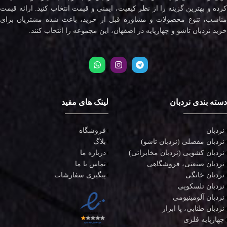
کرده و بهترین گزینه را از نظر کیفیت، ایمنی و قیمت انتخاب کنید. ارائه قیمت
مناسب، تنوع محصولات و مشاوره قبل از خرید، باعث شده مشتریان برای
خرید نردبان تاشو و چهارپایه در اصفهان، این مجموعه را انتخاب کنند.
دسته بندی نردبان
لینک های مفید
نردبان
فروشگاه
نردبان مفصلی (نردبان تاشو)
بلاگ
نردبان کشویی (نردبان مخابراتی)
درباره ما
نردبان صنعتی، فروشگاهی
تماس با ما
نردبان خانگی
پیگیری سفارشات
نردبان تلسکوپی
نردبان آلومینیومی
نردبان طنابی، پا ابزار
چهارپایه فلزی