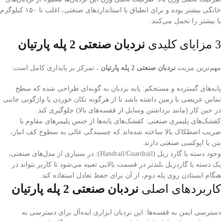
خانگی بیشتر بوده و برای انطباق با استانداردهای صنعتی، اغلب تا ۱۵۰ کیلوگرم
یا بیشتر را تحمل می‌کنند.
3 مزایای کلیدی
نردبان صنعتی 2 پله پارتیان
مهم‌ترین مزیت
نردبان صنعتی 2 پله پارتیان
، تمرکز بر پایداری کامل است:
پایه‌های گسترده و مستحکم: پایه نردبان به گونه‌ای طراحی شده که سطح
تماس عریضی با زمین داشته باشد تا از هرگونه تکان خوردن یا واژگونی جانبی
در حین کار (مانند برداشتن وسایل از قفسه‌های بالا) جلوگیری کند.
کفشک‌های پلیمری صنعتی: کفشک‌های پایه‌ها از جنس پلیمرهای مقاوم با
ضریب اصطکاک بالا ساخته شده‌اند که چسبندگی عالی به سطوح کف انبار،
بتن یا اپوکسی صنعتی دارند.
وجود دسته یا گارد ریل (Handrail/Guardrail): در بسیاری از مدل‌های صنعتی،
یک دسته یا گاردریل بلندتر در قسمت بالایی تعبیه می‌شود تا کاربر بتواند در
هنگام ایستادن روی پله دوم، از آن برای حفظ تعادل استفاده کند.
کاربردهای اصلی
نردبان صنعتی 2 پله پارتیان
دسترسی ایمن به قفسه‌ها: این نردبان ابزاری ایده‌آل برای دسترسی به