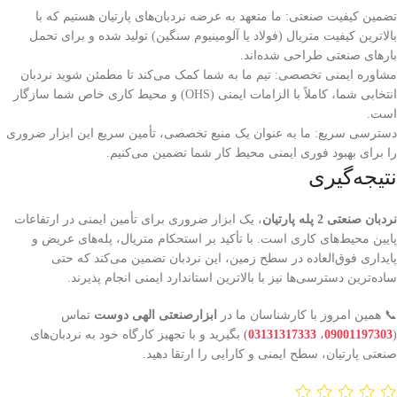
تضمین کیفیت صنعتی: ما متعهد به عرضه نردبان‌های پارتیان هستیم که با
بالاترین کیفیت متریال (فولاد یا آلومینیوم سنگین) تولید شده و برای تحمل
بارهای صنعتی طراحی شده‌اند.
مشاوره ایمنی تخصصی: تیم ما به شما کمک می‌کند تا مطمئن شوید نردبان
انتخابی شما، کاملاً با الزامات ایمنی (OHS) و محیط کاری خاص شما سازگار
است.
دسترسی سریع: ما به عنوان یک منبع تخصصی، تأمین سریع این ابزار ضروری
را برای بهبود فوری ایمنی محیط کار شما تضمین می‌کنیم.
نتیجه‌گیری
نردبان صنعتی 2 پله پارتیان
، یک ابزار ضروری برای تأمین ایمنی در ارتفاعات
پایین محیط‌های کاری است. با تأکید بر استحکام متریال، پله‌های عریض و
پایداری فوق‌العاده در سطح زمین، این نردبان تضمین می‌کند که حتی
ساده‌ترین دسترسی‌ها نیز با بالاترین استاندارد ایمنی انجام پذیرند.
📞 همین امروز با کارشناسان ما در
ابزارصنعتی الهی دوست
تماس
(
09001197303
،
03131317333
) بگیرید و با تجهیز کارگاه خود به نردبان‌های
صنعتی پارتیان، سطح ایمنی و کارایی را ارتقا دهید.