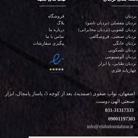
نردبان
فروشگاه
نردبان مفصلی (نردبان تاشو)
بلاگ
نردبان کشویی (نردبان مخابراتی)
درباره ما
نردبان صنعتی، فروشگاهی
تماس با ما
نردبان خانگی
پیگیری سفارشات
نردبان تلسکوپی
نردبان آلومینیومی
نردبان طنابی، پا ابزار
چهارپایه فلزی
اصفهان، نواب صفوی (صمدیه)، بعد از کوچه 5، پاساژ پامچال، ابزار
صنعتی الهی دوست
031-31317333
09001197303
info@elahidoustabzar.ir