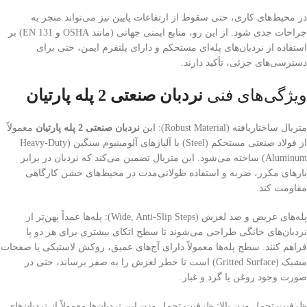
در محیط‌های کاری، حتی سقوط از ارتفاعات پایین نیز می‌تواند منجر به
جراحات جدی شود. از این رو، منابع ایمنی جهانی (مانند OSHA و EN 131) بر
استفاده از نردبان‌های پله‌ای مستحکم و دارای پلتفرم ایمن، حتی برای
دسترسی‌های جزئی، تأکید دارند.
ویژگی‌های فنی
نردبان صنعتی 2 پله پارتیان
متریال ساختاریافته (Robust Material): این
نردبان صنعتی 2 پله پارتیان
معمولاً
از فولاد صنعتی مستحکم (Steel) یا آلیاژهای آلومینیوم سنگین (Heavy-Duty
Aluminum) ساخته می‌شود. این متریال تضمین می‌کند که نردبان در برابر
بارهای مکرر، ضربه و استفاده طولانی‌مدت در محیط‌های خشن کارگاهی
مقاومت کند.
پله‌های عریض و ضد لغزش (Wide, Anti-Slip Steps): پله‌ها عمداً پهن‌تر از
نردبان‌های خانگی طراحی می‌شوند تا سطح اتکای بیشتری برای هر دو پا
فراهم کنند. سطح پله‌ها معمولاً دارای آج‌های عمیق، روکش لاستیکی یا صفحات
مشبک (Gritted Surface) است تا خطر لغزش را به صفر برساند، حتی در
صورت وجود روغن یا گرد و غبار.
ظرفیت تحمل وزن بالا: ظرفیت تحمل وزن این نردبان‌ها معمولاً از نردبان‌های