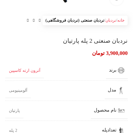
خانه
نردبان
نردبان صنعتی (نردبان فروشگاهی)
نردبان صنعتی 2 پله پارتیان
3,900,000
تومان
برند
آترون ارته کاسپین
مدل
آلومینیومی
نام محصول
پارتیان
تعدادپله
2 پله