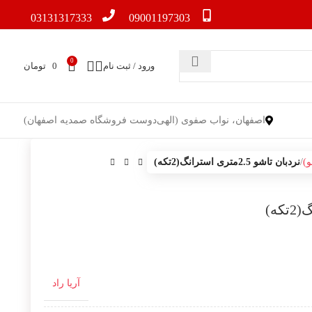
03131317333
09001197303
0
ورود / ثبت نام
0
تومان
اصفهان، نواب صفوی (الهی‌دوست فروشگاه صمدیه اصفهان)
و)
نردبان تاشو 2.5متری استرانگ(2تکه)
آریا راد