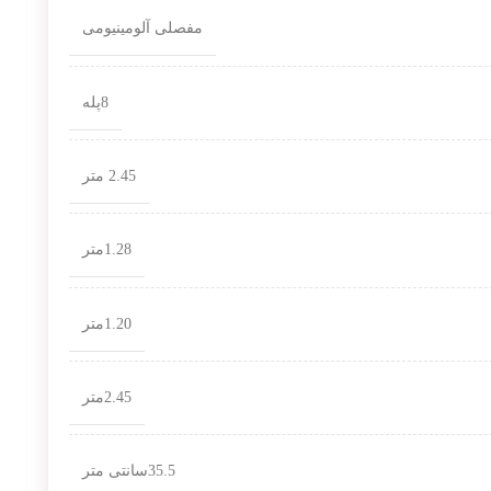
مفصلی آلومینیومی
8پله
2.45 متر
1.28متر
1.20متر
2.45متر
35.5سانتی متر