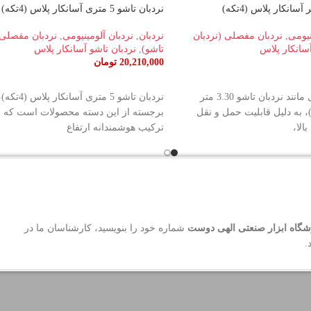
نردبان تاشو 5 متری آسانکار پلاس (4تکه)
نیومی
,
نردبان مفصلی (نردبان
نردبان
,
نردبان آلومینیومی
,
نردبان مفصلی 
آسانکار پلاس
تاشو)
,
نردبان تاشو آسانکار پلاس
20,210,000
تومان
د
افزودن به سبد خرید
مدل‌های پرطرفداری مانند نردبان تاشو 3.30 متر
نردبان تاشو 5 متر
ر پلاس (4تکه)، به دلیل قابلیت حمل و نقل
برجسته از این دسته محصولات است که به
الا،
ترکیب هوشمندانه ارتفاع
گاه ابزار صنعتی الهی دوست
شماره خود را بنویسید، کارشناسان ما در
.