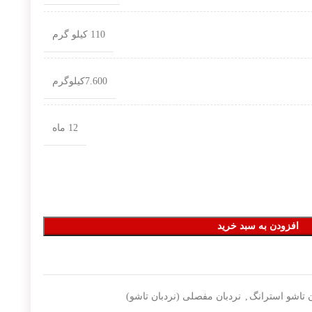
110 کیلو گرم
7.600کیلوگرم
12 ماه
افزودن به سبد خرید
ن تاشو استرانگ
,
نردبان مفصلی (نردبان تاشو)