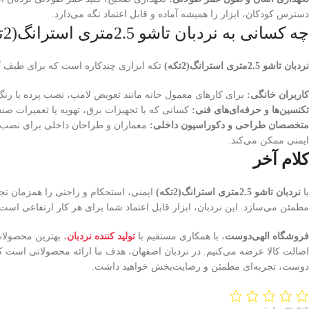
دسترس کودکان، ابزار را همیشه آماده و قابل اعتماد نگه می‌دارد.
چه کسانی به نردبان تاشو 2.5متری استرانگ(2تکه) نیاز دارند؟
نردبان تاشو 2.5متری استرانگ(2تکه)
تکه ابزاری چندکاره است که برای طیف گستر
کاربران خانگی:
برای کارهای معمول خانه مانند تعویض لامپ، نصب پرده یا رنگ
تکنسین‌ها و حرفه‌ای‌های فنی:
کسانی که با تجهیزات برق، تهویه یا تعمیرات صنعت
متخصصان طراحی و دکوراسیون داخلی:
معماران و طراحان داخلی برای نصب قاب‌
ایمنی ممکن می‌کند.
کلام آخر
با
نردبان تاشو 2.5متری استرانگ(2تکه)
ایمنی، استحکام و راحتی را همزمان تجر
مطمئن می‌سازد. این نردبان، ابزار قابل اعتماد شما برای هر کار ارتفاعی اس
فروشگاه الهی‌دوست
، با همکاری مستقیم با
تولید کننده نردبان
، بهترین محصولا
اصالت کالا عرضه می‌کنیم. در نردبان اصفهان، هدف ما ارائه محصولاتی است ک
دوست، تجربه‌ای مطمئن و رضایت‌بخش خواهید داشت.