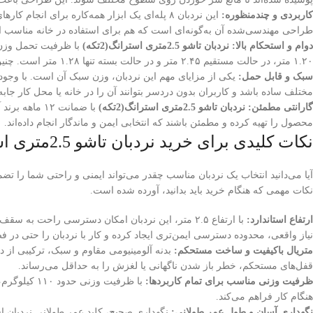
کاربردی و چندمنظوره:
این نردبان ۸ پله‌ای یک ابزار همه‌کاره برای
طراحی مهندسی‌شده آن به‌گونه‌ای است که هم برای استفاده در خانه مناسب است و
دوام و استحکام بالا: نردبان تاشو 2.5متری استرانگ(2تکه)
۱.۲۰ متر، در حالت مستقیم ۲.۴۵ متر و در حالت بسته تنها ۱.۲۸ متر است. چنین طراحی انعطاف‌پذیری باعث می‌شود این نردبان برای طیف وسیعی از کارها قابل استفاده باشد.
سبک و قابل حمل:
مختلف ساده باشد و کاربران بدون دردسر بتوانند آن را در خانه یا محل کار جابه‌ج
گارانتی مطمئن: نردبان تاشو 2.5متری استرانگ(2تکه)
با ضمانت ۱۲ 
محصول را تهیه کرده و مطمئن باشند که انتخابی ایمن و ماندگار انجام داده‌اند.
نکات کلیدی برای خرید نردبان تاشو 2.5متری استرانگ(2تکه)
آیا می‌دانید انتخاب یک نردبان مناسب چقدر می‌تواند ایمنی و راحتی شما را تض
نکات مهمی که هنگام خرید باید بدانید، آورده شده است.
ارتفاع استاندارد:
نیاز واقعی، محدوده دسترسی ایمن‌تری ایجاد کرده و کار با نردبان را حتی در
متریال باکیفیت و ساخت مستحکم:
بدنه آلومینیومی مقاوم و سبک، ترکیبی از د
قفل‌های مستحکم، خطر باز شدن ناگهانی یا لغزش را به حداقل می‌رساند.
ظرفیت وزنی مناسب برای تمام کاربردها:
با ظرفیت وزنی حدود ۱۱۰ کیلوگرم،
هنگام کار فراهم می‌کند.
نگهداری آسان و طول عمر طولانی:
نگهداری صحیح، کلید عمر طولانی نردبان ا