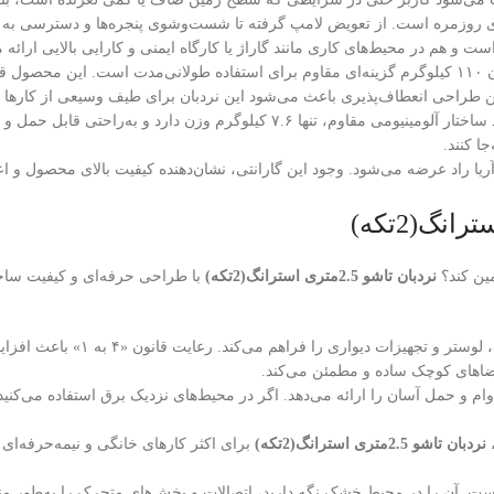
 انجام کارهای روزمره است. از تعویض لامپ گرفته تا شست‌وشوی پنجره‌ها و دسترسی ب
 هم در محیط‌های کاری مانند گاراژ یا کارگاه ایمنی و کارایی بالایی ارائه م
با ظرفیت تحمل وزن ۱۱۰ کیلوگرم گزینه‌ای مقاوم برای استفاده طولانی‌مدت است. ای
یکی از مزایای مهم این نردبان، وزن سبک آن است. با وجود ساختار آلومینیومی 
ا کنند.
ماهه برند آریا راد عرضه می‌شود. وجود این گارانتی، نشان‌دهنده کیفیت بالای محصول
مین کند؟
نردبان تاشو 2.5متری استرانگ(2تکه)
با طراحی حرفه‌ای و کیفیت ساخت ب
با ارتفاع ۲.۵ متر، این نردبان 
 فضاهای کوچک ساده و مطمئن می‌کند.
وام و حمل آسان را ارائه می‌دهد. اگر در محیط‌های نزدیک برق استفاده می‌کنید
نردبان تاشو 2.5متری استرانگ(2تکه)
برای اکثر کارهای خانگی و نیمه‌حرفه‌ای
ست. آن را در محیط خشک نگه دارید، اتصالات و بخش‌های متحرک را به‌طور منظ