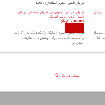
نردبان تاشو 5 متری آسانکار (2 تکه)
نردبان تاشو 4متر
(نردبان
نردبان
,
نردبان آلومینیومی
,
نردبان مفصلی (نردبان
نردبان
تاشو)
,
نردبان تاشو آسانکار
تاشو)
,
17,360,000
تومان
80,000
افزودن به سبد خرید
افزو
ی آسانکار پلاس (4تکه)، نمونه‌ای
نردبان تاشو 5 متری آسانکار (2 تکه) یک ابزار کارآمد
 دلیل
و تخصصی است که برای پوشش دادن نیازهای
این تک
دسترسی به
مناسب،
مشاوره رایگان