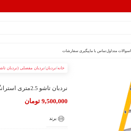
سوالات متداول
تماس با ما
پیگیری سفارشات
خانه
نردبان
نردبان مفصلی (نردبان تاش
نردبان تاشو 2.5متری استرانگ(2تکه)
9,500,000
تومان
برند