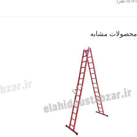
‫0/5
‫(0 نظر)
محصولات مشابه