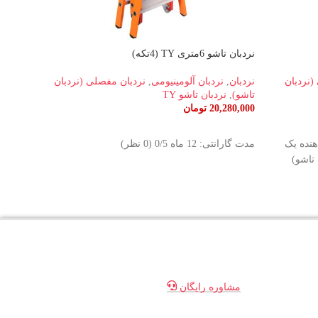
نردبان تاشو 6متری TY (4تکه)
نردبان تاشو 4.70 
(نردبان
نردبان
,
نردبان آلومینیومی
,
نردبان مفصلی (نردبان
نردبان
تاشو)
,
نردبان تاشو TY
تاشو)
,
20,280,000
تومان
40,000
افزودن به سبد خرید
افزو
4تکه) نشان‌دهنده یک
مدت گارانتی: 12 ماه ‫0/5 ‫(0 نظر)
تاشو)
و بهین
متخصص
مشاوره رایگان