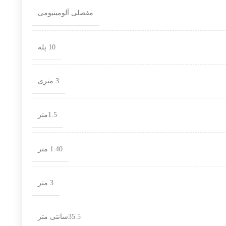
مفصلی آلومینیومی
10 پله
3 متری
1.5متر
1.40 متر
3 متر
35.5سانتی متر