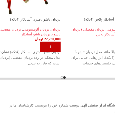
نردبان تاشو 6متری آسانکار (4تکه)
نیومی
,
نردبان مفصلی (نردبان
نردبان
,
نردبان آلومینیومی
,
نردبان مفصلی 
آسانکار پلاس
تاشو)
,
نردبان تاشو آسانکار
22,230,000
تومان
افزودن به سبد خرید
دسترسی به ارتفاع بالا مانند مدل نردبان تاشو 6
نردبان تاشو 6متری آسانکار (
متری آسانکار پلاس (4تکه)، ابزارهایی حیاتی برای
مدل محکم در رده نردبان مفضلی (نردبان 
 تکنسین‌های خدمات،
است که قادر به تبدیل
گاه ابزار صنعتی الهی دوست
شماره خود را بنویسید، کارشناسان ما در
.