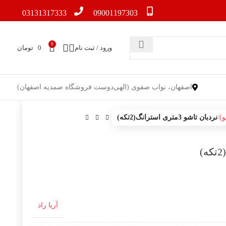
03131317333
09001197303
0
ورود / ثبت نام
0
تومان
اصفهان، نواب صفوی (الهی‌دوست فروشگاه صمدیه اصفهان)
و)
نردبان تاشو 3متری استرانگ(2تکه)
آریا راد