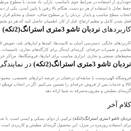
خودداری از استفاده در شرایط جوی نامناسب: باران، باد شدید، یا سطوح مرطوب
حفظ تعادل با استفاده از هر دو دست: هنگام بالا رفتن یا پایین آمدن، یکی از دست
انتخاب سطح مناسب و پایدار: نردبان را بر سطوح صاف، خشک و محکم قرار دهید.
قفل شدن کامل و تنظیم ارتفاع: قبل از کار، اطمینان حاصل کنید که هر دو بخش 
کاربردهای
نردبان تاشو 3متری استرانگ(2تکه)
کاربردهای خانگی: دسترسی آسان به کابینت‌ها، کمدها و انبارهای بلند، تعویض لا
نقاشی و تعمیرات حرفه‌ای: گزینه‌ای ایده‌آل برای کارگاه‌های نجاری، تاسیسات
محیط‌های صنعتی و تجاری: ابزاری مناسب برای انبارها، فروشگاه‌ها، مراکز خرید 
نردبان تاشو 3متری استرانگ(2تکه)
در نمایندگی
فروشگاه الهی‌دوست با سابقه‌ای درخشان در عرضه ابزارهای تخصصی، مجموعه‌ای ک
کالا و خدمات پس از فروش حرفه‌ای را تضمین می‌کنیم. اگر در انتخاب
نردبان تاشو 3متری ا
گزینه‌ای مطمئن و مقرون‌به‌صرفه به شما ارائه دهد.
کلام آخر
نردبان تاشو 3متری استرانگ(2تکه)
برای استفاده روزمره در منزل، این محصول گزینه‌ای مطمئن و کاربردی است که