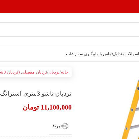
سوالات متداول
تماس با ما
پیگیری سفارشات
خانه
نردبان
نردبان مفصلی (نردبان تاش
نردبان تاشو 3متری استرانگ(2تکه)
11,100,000
تومان
برند