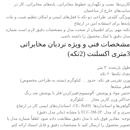
کاربردها: نصب و نگهداری خطوط مخابراتی، پایه‌های مخابراتی، کار در
سایت‌های خارج از ساختمان
ویژگی کلیدی: طراحی دو تکه با قفل‌های ایمنی و امکان تنظیم شیب و ثبات
پایه‌ها برای استفاده امن در ارتفاع
نکته مهم: برای اطمینان از صحت مدل و مشخصات دقیق لازم است شماره
مدل دقیق یا لینک محصول را داشته باشی.
مشخصات فنی و ویژه نردبان مخابراتی
3متری اکسلنت (2تکه)
طول بازشده: ۳ متر
تعداد تکه‌ها: ۲ تکه
وزن تقریبی هر تکه: حدود … کیلوگرم (بسته به طراحی مخصوص)
قطر میله‌ها: …
جنس مواد و پوشش: آلومینیوم/فیبرکربن/فلز با پوشش ضد زنگ
حداکثر وزن کاربر مجاز: … کیلوگرم
گواهی‌ها و استانداردها: CE، RoHS، استانداردهای ایمنی کار در ارتفاع
سری و کد مدل: ECC-3M-2P یا مشابه (بنابر مدل دقیق)
توجه: مقادیر فوق باید با مدل دقیق مطابقت داده شود. لطفاً شماره مدل یا
تصویر محصول را ارسال کنید تا مشخصات دقیق و قابل استناد ارائه کنم.