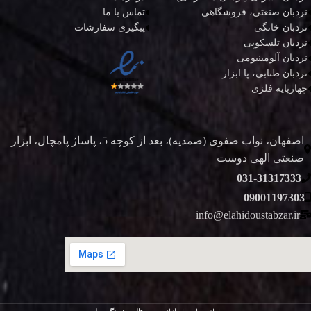
نردبان صنعتی، فروشگاهی
تماس با ما
نردبان خانگی
پیگیری سفارشات
نردبان تلسکوپی
نردبان آلومینیومی
نردبان طنابی، پا ابزار
چهارپایه فلزی
اصفهان، نواب صفوی (صمدیه)، بعد از کوچه 5، پاساژ پامچال، ابزار
صنعتی الهی دوست
031-31317333
09001197303
info@elahidoustabzar.ir