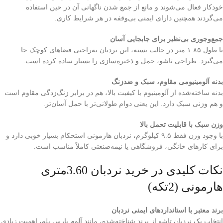
خودکار فعال می‌شوند و مانع از جمع شدن ناگهانی آن در حین استفاده
می‌گردند همچنین دارای ایمنی بی‌وقفه در هر شرایط کاری.
جمع‌وجوری بی‌نظیر برای جابجایی آسان
با طول ۱.۸۵ متر در حالت بسته، این نردبان به‌راحتی فضاهای کوچک جا
می‌گیرد. طراحی تاشو، حمل و ذخیره‌سازی را بسیار ساده کرده است.
بدنه آلومینیومی مقاوم، سبک و ضدزنگ
بدنه ساخته‌شده از آلومینیوم با کیفیت بالا، هم در برابر زنگ‌زدگی مقاوم است
و هم وزنی سبک دارد. این یعنی دوام طولانی‌تر با حمل آسان‌تر.
وزن سبک با قابلیت تحمل بالا
با وجود وزن فقط ۹.۵ کیلوگرم، نردبان هارمونی استحکام بسیار خوبی دارد و
برای کارهای خانگی، فروشگاهی یا نیمه‌صنعتی کاملاً مناسب است.
نکات کلیدی در خرید نردبان 3.60متری
هارمونی (2تکه)
برند معتبر با استانداردهای ایمنی نردبان
انتخاب یک نردبان تاشو از برند شناخته‌شده، مانند آلوم پارس پله، اهمیت زیادی