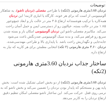
توضیحات
نردبان 3.60متری هارمونی (2تکه)
با طراحی
مفصلی (نردبان تاشو)
، یه شاهکار
آلومینیومی از است که برای هر خونه، کارگاه یا انباری لازمه! این
نردبان
همه‌کاره با ترکیب هوشمندانه ارتفاع ۳.۵ متر در حالت باز و ابعاد جمع‌وجور
۱.۸۵ متر در حالت بسته، خیالتون رو از دسترسی ایمن و حمل آسان راحت
می‌کند. مکانیزم مفصلی-تاشو این
نردبان آلومینیومی
امکان باز و بسته شدن
سریع رو فراهم می‌کند، و بدنه سبک آلومینیومی ضدزنگش باعث می‌شود
جابه‌جایی و نگهداریش راحت باشد. با پایداری بالا و طراحی مهندسی‌شده،
نردبان ۳.۶۰ متری هارمونی (۲ تکه)
انتخابی مطمئن برای هر کاریه که نیاز به
ارتفاع داره.
ساختار جذاب نردبان 3.60متری هارمونی
(2تکه)
نردبان 3.60متری هارمونی (2تکه)
از دو بخش اصلی تشکیل شده است: بخش
پایه پهن و مستحکم که پایدار بودن نردبان را تضمین می‌کند و بخش تاشو که به
نرمی روی قفل حرکت می‌کند. این ساختار تاشو-مفصلی امکان تنظیم دقیق
ارتفاع نردبان را به کاربر می‌دهد.