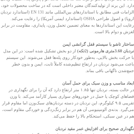
دارد. این برند از تولیدکنندگان معتبر داخلی است که در ساخت محصولات خود،
الزامات فنی مطابق با استانداردهای بین‌المللی مانند EN 131 (استاندارد نردبان
اروپا) و اصول طراحی OSHA (استاندارد ایمنی آمریکا) را رعایت می‌کند.
رعایت این استانداردها به معنای تضمین تحمل وزن، پایداری، مقاومت در برابر
لغزش و دوام بالا است.
ساختار تاشو با سیستم قفل گرانشی ایمن
نردبان 3.60متری هارمونی (2تکه)
از دو بخش تشکیل شده است: در این مدل
با حرکت بخش بالایی، به‌طور خودکار روی پله‌ها قفل می‌شوند. این سیستم
باعث می‌شود نردبان در ارتفاع تنظیم‌شده کاملاً ثابت، ایمن و بدون خطر
جمع‌شدن ناگهانی باقی بماند.
ابعاد مناسب و وزن سبک برای حمل آسان
در حالت بسته، نردبان تنها ۱.۸۵ متر ارتفاع دارد که آن را برای نگهداری در
فضاهای کوچک یا حمل در خودروهای سواری بسیار کارآمد می‌کند. با وزن
تقریبی ۹.۵ کیلوگرم، این نردبان در دسته نردبان‌های سبک‌وزن اما مقاوم قرار
می‌گیرد. بدنه‌ی آلومینیومی آن هم در برابر زنگ‌زدگی و خوردگی مقاوم است،
هم در عین سبکی، استحکام بالا را حفظ می‌کند.
نگهداری صحیح برای افزایش عمر مفید نردبان