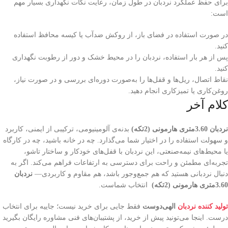
برای حفظ عملکرد نردبان در طول زمان، رعایت نکات نگهداری بسیار مهم
است:
در صورت استفاده در فضای باز، از روکش ضدآب یا کیسه محافظ استفاده
کنید.
پس از هر بار استفاده، نردبان را در محیط خشک و دور از رطوبت نگهداری
کنید.
نقاط اتصال، ریل‌ها و قفل‌ها را به‌صورت دوره‌ای بررسی و در صورت نیاز،
روغن‌کاری یا تمیزکاری انجام دهید.
کلام آخر
نردبان 3.60متری هارمونی (2تکه)
بدنه‌ی آلومینیومی، ترکیبی از ایمنی، کاربرد
و سهولت استفاده را در اختیار شما می‌گذارد. چه در خانه باشید، چه در کارگاه
یا محیط‌های نیمه‌صنعتی، این نردبان با قفل‌های خودکار و ساختار تاشو،
تجربه‌ای مطمئن و راحت برای دسترسی به ارتفاعات فراهم می‌کند. اگر به
دنبال نردبانی هستید که هم جمع‌وجور باشد، هم مقاوم و کاربردی—
نردبان
3.60متری هارمونی (2تکه)
انتخاب شماست.
تولید کننده نردبان
الهی‌دوست
فقط جایی برای خرید نیست؛ جاییه برای انتخاب
درست. اینجا می‌تونید پیش از خرید، از پشتیبان‌های فنی مشاوره رایگان بگیرید