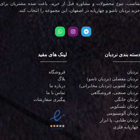
مناسب، تنوع محصولات و مشاوره قبل از خرید، باعث شده مشتریان برای
خرید نردبان تاشو و چهارپایه در اصفهان، این مجموعه را انتخاب کنند.
دسته بندی نردبان
لینک های مفید
نردبان
فروشگاه
نردبان مفصلی (نردبان تاشو)
بلاگ
نردبان کشویی (نردبان مخابراتی)
درباره ما
نردبان صنعتی، فروشگاهی
تماس با ما
نردبان خانگی
پیگیری سفارشات
نردبان تلسکوپی
نردبان آلومینیومی
نردبان طنابی، پا ابزار
چهارپایه فلزی