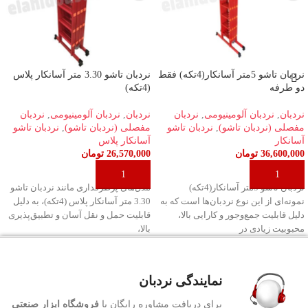
نردبان تاشو 5متر آسانکار(4تکه) فقط
نردبان تاشو 3.30 متر آسانکار پلاس
دو طرفه
(4تکه)
نردبان
,
نردبان آلومینیومی
,
نردبان
نردبان
,
نردبان آلومینیومی
,
نردبان
مفصلی (نردبان تاشو)
,
نردبان تاشو
مفصلی (نردبان تاشو)
,
نردبان تاشو
آسانکار
آسانکار پلاس
36,600,000
تومان
26,570,000
تومان
افزودن به سبد خرید
افزودن به سبد خرید
نردبان تاشو 5متر آسانکار(4تکه)
مدل‌های پرطرفداری مانند نردبان تاشو
نمونه‌ای از این نوع نردبان‌ها است که به
3.30 متر آسانکار پلاس (4تکه)، به دلیل
دلیل قابلیت جمع‌وجور و کارایی بالا،
قابلیت حمل و نقل آسان و تطبیق‌پذیری
محبوبیت زیادی در
بالا،
نمایندگی نردبان
برای دریافت مشاوره رایگان با
فروشگاه ابزار صنعتی