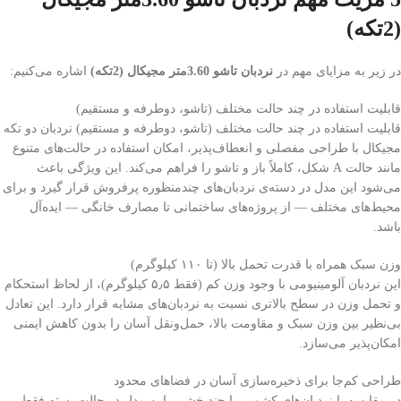
(2تکه)
در زیر به مزایای مهم در
نردبان تاشو 3.60متر مجیکال (2تکه)
اشاره می‌کنیم:
قابلیت استفاده در چند حالت مختلف (تاشو، دوطرفه و مستقیم)
قابلیت استفاده در چند حالت مختلف (تاشو، دوطرفه و مستقیم) نردبان دو تکه
مجیکال با طراحی مفصلی و انعطاف‌پذیر، امکان استفاده در حالت‌های متنوع
مانند حالت A شکل، کاملاً باز و تاشو را فراهم می‌کند. این ویژگی باعث
می‌شود این مدل در دسته‌ی نردبان‌های چندمنظوره پرفروش قرار گیرد و برای
محیط‌های مختلف — از پروژه‌های ساختمانی تا مصارف خانگی — ایده‌آل
باشد.
وزن سبک همراه با قدرت تحمل بالا (تا ۱۱۰ کیلوگرم)
این نردبان آلومینیومی با وجود وزن کم (فقط ۵٫۵ کیلوگرم)، از لحاظ استحکام
و تحمل وزن در سطح بالاتری نسبت به نردبان‌های مشابه قرار دارد. این تعادل
بی‌نظیر بین وزن سبک و مقاومت بالا، حمل‌ونقل آسان را بدون کاهش ایمنی
امکان‌پذیر می‌سازد.
طراحی کم‌جا برای ذخیره‌سازی آسان در فضاهای محدود
در مقایسه با نردبان‌های کشویی یا چندبخشی، این مدل در حالت بسته فقط