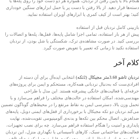
هنگام بالا یا پایین رفتن از نردبان، همواره هر دو دست خود را روی پله‌ها یا
دسته‌ها قرار دهید. از بالا رفتن با دست پر یا حمل ابزارهای سنگین خودداری
کنید؛ بهتر است از کیف کمری یا ابزارهای آویزان استفاده نمایید.
بازبینی کامل نردبان قبل از استفاده
پیش از هر بار استفاده، تمامی اجزا شامل پایه‌ها، قفل‌ها، پله‌ها و اتصالات را
بررسی کنید. در صورت مشاهده‌ی ترک، شکستگی یا شل بودن، از نردبان
استفاده نکنید تا زمانی که تعمیر یا تعویض صورت گیرد.
کلام آخر
نردبان تاشو 3.60متر مجیکال (2تکه)
انتخابی ایده‌آل برای آن دسته از
افرادی‌ست که به‌دنبال نردبانی همه‌کاره، مستحکم و ایمن برای پروژه‌های
حرفه‌ای یا فعالیت‌های خانگی پیشرفته هستند. این مدل با طراحی
مهندسی‌شده، امکان استفاده در حالت‌های مختلف را فراهم می‌سازد و با
تحمل وزن بالا، دسترسی ایمن به نقاط مرتفع را در محیط‌های گوناگون تضمین
می‌کند.نردبان دو تکه مجیکال با برخورداری از قفل‌های ایمنی دوبل، پایه‌های
ضدلغزش، اتصال محکم بین تکه‌ها و بدنه‌ی آلومینیومی تقویت‌شده، نهایت
پایداری و امنیت را هنگام استفاده فراهم می‌سازد. چه برای نصب تجهیزات،
فعالیت‌های ساختمانی سبک، کارهای تأسیساتی یا نگهداری منزل، این نردبان
عملکردی فراتر از انتظار ارائه می‌دهد.نکته‌ی قابل توجه اینکه
نردبان تاشو