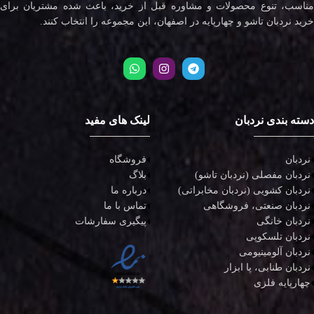
مناسب، تنوع محصولات و مشاوره قبل از خرید، باعث شده مشتریان برای
خرید نردبان تاشو و چهارپایه در اصفهان، این مجموعه را انتخاب کنند.
دسته بندی نردبان
لینک های مفید
نردبان
فروشگاه
نردبان مفصلی (نردبان تاشو)
بلاگ
نردبان کشویی (نردبان مخابراتی)
درباره ما
نردبان صنعتی، فروشگاهی
تماس با ما
نردبان خانگی
پیگیری سفارشات
نردبان تلسکوپی
نردبان آلومینیومی
نردبان طنابی، پا ابزار
چهارپایه فلزی