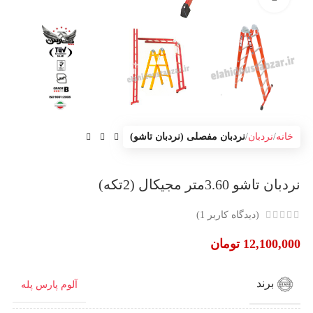
خانه
نردبان
نردبان مفصلی (نردبان تاشو)
نردبان تاشو 3.60متر مجیکال (2تکه)
(دیدگاه کاربر
1
)
12,100,000
تومان
برند
آلوم پارس پله