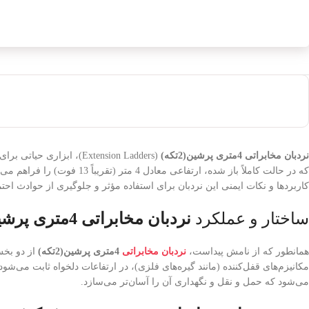
نردبان مخابراتی 4متری پرشین(2تکه)
(Extension Ladders)، ابزاری حیاتی برای دسترسی به ارتفاعات بالاتر از دسترس معمول هستند. مدل
که در حالت کاملاً باز شده
کاربردها و نکات ایمنی این نردبان برای استفاده مؤثر و جلوگیری از حوادث ا
ساختار و عملکرد
نردبان مخابراتی 4متری پرشین(2تکه)
همانطور که از نامش پیداست،
نردبان مخابراتی
4متری پرشین(2تکه)
از دو بخ
مکانیزم‌های قفل‌کننده (مانند گیره‌های فلزی)، در ارتفاعات دلخواه ثابت می‌ش
می‌شود که حمل و نقل و نگهداری آن را آسان‌تر می‌سازد.