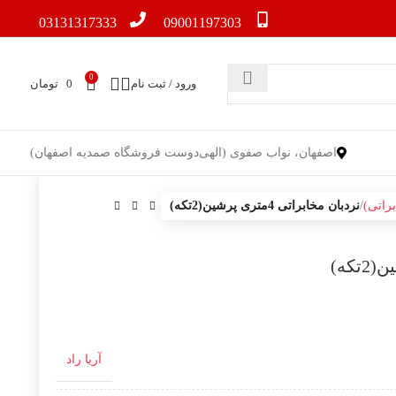
03131317333
09001197303
0
ورود / ثبت نام
0
تومان
اصفهان، نواب صفوی (الهی‌دوست فروشگاه صمدیه اصفهان)
راتی)
نردبان مخابراتی 4متری پرشین(2تکه)
آریا راد