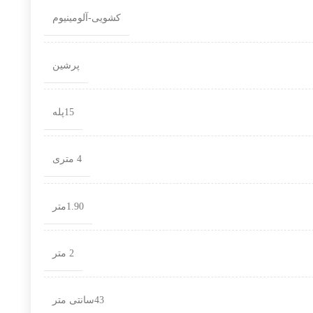
کشویی-آلومینیوم
پرشین
15پله
4 متری
1.90متر
2 متر
43سانتی متر