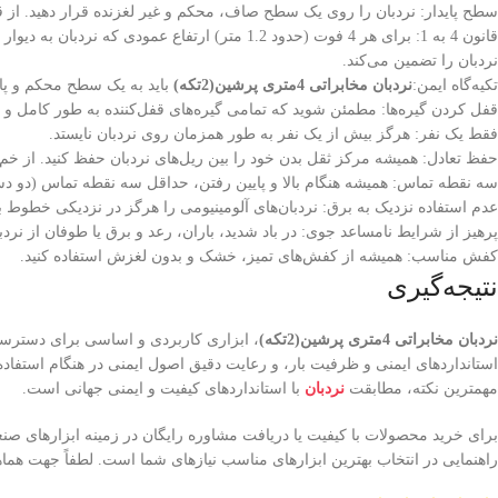
سطح پایدار: نردبان را روی یک سطح صاف، محکم و غیر لغزنده قرار دهید. از قرا
نردبان را تضمین می‌کند.
تکیه‌گاه ایمن:
نردبان مخابراتی 4متری پرشین(2تکه)
باید به یک سطح محکم و پایدار (مانند دیوار یا س
قفل کردن گیره‌ها: مطمئن شوید که تمامی گیره‌های قفل‌کننده به طور کامل و مح
فقط یک نفر: هرگز بیش از یک نفر به طور همزمان روی نردبان نایستد.
حفظ تعادل: همیشه مرکز ثقل بدن خود را بین ریل‌های نردبان حفظ کنید. از خم
سه نقطه تماس: همیشه هنگام بالا و پایین رفتن، حداقل سه نقطه تماس (دو دست 
عدم استفاده نزدیک به برق: نردبان‌های آلومینیومی را هرگز در نزدیکی خطوط بر
پرهیز از شرایط نامساعد جوی: در باد شدید، باران، رعد و برق یا طوفان از نردبا
کفش مناسب: همیشه از کفش‌های تمیز، خشک و بدون لغزش استفاده کنید.
نتیجه‌گیری
نردبان مخابراتی 4متری پرشین(2تکه)
، ابزاری کاربردی و اساسی برای دسترسی
استانداردهای ایمنی و ظرفیت بار، و رعایت دقیق اصول ایمنی در هنگام استفاده،
مهمترین نکته، مطابقت
نردبان
با استانداردهای کیفیت و ایمنی جهانی است.
برای خرید محصولات با کیفیت یا دریافت مشاوره رایگان در زمینه ابزار‌های صنعت
راهنمایی در انتخاب بهترین ابزارهای مناسب نیازهای شما است. لطفاً جهت هماه