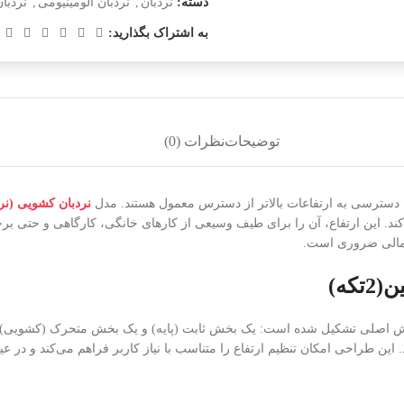
دسته:
نردبان
,
نردبان آلومینیومی
,
نردبا
به اشتراک بگذارید:
توضیحات
نظرات (0)
نردبان کشویی (نرد
، ارتفاعی معادل 4 متر (تقریباً 13 فوت) را فراهم می‌کند. این ارتفاع، آن را برای طیف وسیعی از کار
حتمالی ضروری است.
ش اصلی تشکیل شده است: یک بخش ثابت (پایه) و یک بخش متحرک (کشویی). 
ود. این طراحی امکان تنظیم ارتفاع را متناسب با نیاز کاربر فراهم می‌کند و د