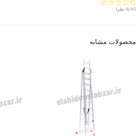
‫0/5
‫(0 نظر)
محصولات مشابه