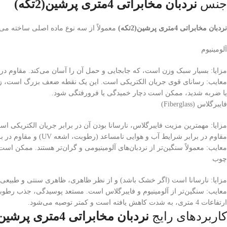
جنس
نردبان مخابراتی 4متری پرشین(2تکه)
نردبان مخابراتی 4متری پرشین(2تکه)
معمولاً از سه نوع ماده اصلی ساخته می‌
آلومینیوم
مزایا: بسیار سبک وزن است، که جابجایی و حمل آن را آسان می‌کند. مقاوم در ب
معایب: رسانای قوی جریان الکتریکی است. این یک نقطه ضعف بزرگ است، زیرا
یا ضربه شدید، ممکن است دچار خمیدگی یا فرورفتگی شود.
فایبرگلاس (Fiberglass)
مزایا: مهمترین مزیت فایبرگلاس، نارسانا بودن آن در برابر جریان الکتریکی است
مقاوم در برابر شرایط آب و هوایی نامساعد (رطوبت، اشعه UV) و مقاوم در برابر پوسیدگی و خوردگی است.
معایب: معمولاً سنگین‌تر از نردبان‌های آلومینیومی و گران‌تر هستند. ممکن است در طول زمان و در مواجهه با اشعه UV، ک
چوب
مزایا: نارسانا است (اگر خشک باشد) و از نظر ظاهری، ظاهری سنتی و طبیعی د
معایب: سنگین‌تر از آلومینیوم و فایبرگلاس است. مستعد پوسیدگی، جذب رطوبت،
ارتفاعات 4 متری، به شدت کاهش یافته است و کمتر توصیه می‌شود.
کاربردهای رایج
نردبان مخابراتی 4متری پرشین(2تکه)