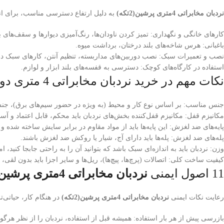
نردبان مخابراتی 4متری پرشین(2تکه)
به دلیل ارتفاع دسترسی مناسب، برای ان
کارهای خانگی و نگهداری: تمیز کردن ناودان‌ها، رنگ‌آمیزی دیوارها و سقف‌های بل
باغبانی: هرس شاخه‌های بلند درختان، برداشت میوه.
نصب و تعمیرات سبک: نصب دوربین‌های مداربسته، تنظیم آنتن، کارهای سبک در
استفاده در کارگاه‌های کوچک: دسترسی به قفسه‌های بلند ابزار و لوازم.
نکات مهم در خرید نردبان مخابراتی 4 متری دو تکه
جنس مناسب: بر اساس نوع کار و محیط (به ویژه در حضور سیم‌های برق)، جنس آل
مکانیزم قفل: مکانیزم قفل‌کننده بخش‌های نردبان باید محکم، قابل اعتماد و آسا
پایه‌های ضد لغزش: این پایه‌ها باید از مواد مقاوم در برابر سایش ساخته شده 
پله‌های ضد لغزش: پله‌ها باید دارای آج، شیار یا روکش ضد لغزش باشند.
وزن: نردبان باید به اندازه‌ای سبک باشد که بتوانید آن را به راحتی جابجا کنید، ا
کیفیت ساخت کلی: اتصالات (پرچ‌ها، پیچ‌ها)، ریل‌ها و سایر اجزا باید بدون لقی،
11 اصول ایمنی
نردبان مخابراتی 4متری پرشین(2تکه)
رعایت نکات ایمنی
نردبان مخابراتی 4متری پرشین(2تکه)
در هنگام کار، حیاتی‌
بازرسی پیش از هر بار استفاده: همیشه قبل از استفاده، نردبان را از نظر هرگو