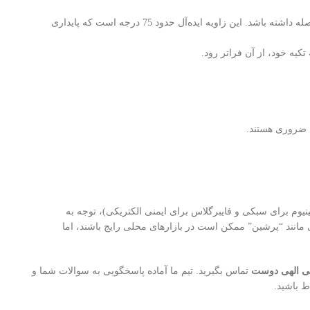
قانون 4 به 1: برای هر 4 فوت (حدود 1.2 متر) ارتفاع عمودی که نردبان به دیوار تکیه داده است، پایه نردبان باید 1 فوت (حدود 30 سانتی‌متر) از پایه آن دیوار فاصله داشته باشد. این زاویه ایده‌آل حدود 75 درجه است که پایداری
س ضروری هستند.
م برای سبکی و فایبرگلاس برای ایمنی الکتریکی)، توجه به
ی مانند “پرشین” ممکن است در بازارهای محلی رایج باشند، اما
تی الهی دوست
تماس بگیرید. تیم ما آماده پاسخگویی به سوالات شما و
ط باشید.