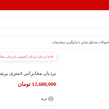
سوالات متداول
تماس با ما
پیگیری سفارشات
خانه
نردبان
نردبان کشویی (نردبان مخاب
نردبان مخابراتی 4متری پرشین(2تکه)
12,680,000
تومان
برند