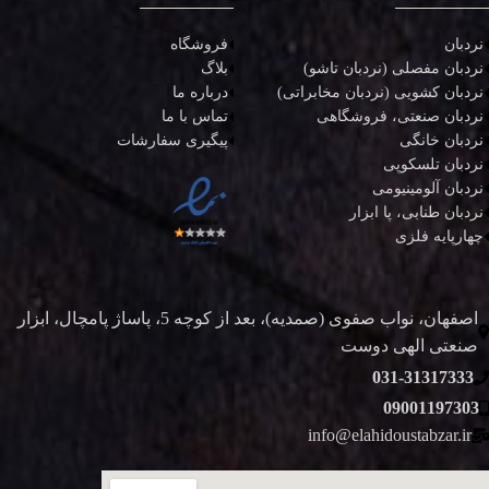
نردبان
فروشگاه
نردبان مفصلی (نردبان تاشو)
بلاگ
نردبان کشویی (نردبان مخابراتی)
درباره ما
نردبان صنعتی، فروشگاهی
تماس با ما
نردبان خانگی
پیگیری سفارشات
نردبان تلسکوپی
نردبان آلومینیومی
نردبان طنابی، پا ابزار
چهارپایه فلزی
اصفهان، نواب صفوی (صمدیه)، بعد از کوچه 5، پاساژ پامچال، ابزار
صنعتی الهی دوست
031-31317333
09001197303
info@elahidoustabzar.ir