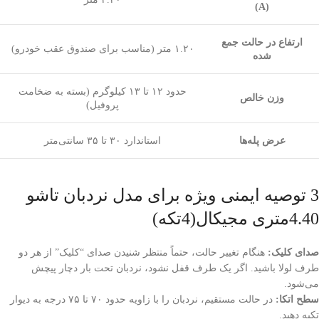
(A)
ارتفاع در حالت جمع
۱.۲۰ متر (مناسب برای صندوق عقب خودرو)
شده
حدود ۱۲ تا ۱۳ کیلوگرم (بسته به ضخامت
وزن خالص
پروفیل)
عرض پله‌ها
استاندارد ۳۰ تا ۳۵ سانتی‌متر
3 توصیه ایمنی ویژه برای مدل نردبان تاشو
4.40متری مجیکال(4تکه)
صدای کلیک
:
هنگام تغییر حالت، حتماً منتظر شنیدن صدای “کلیک” از هر دو
طرف لولا باشید. اگر یک طرف قفل نشود، نردبان تحت بار دچار پیچش
می‌شود.
سطح اتکا
:
در حالت مستقیم، نردبان را با زاویه حدود ۷۰ تا ۷۵ درجه به دیوار
تکیه دهید.