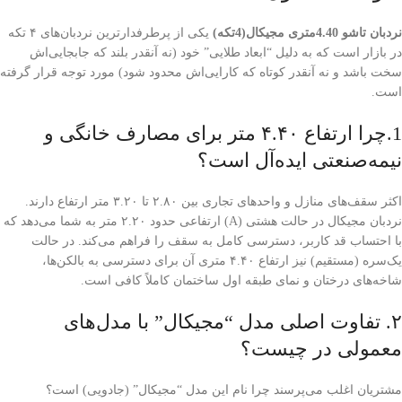
نردبان تاشو 4.40متری مجیکال(4تکه)
یکی از پرطرفدارترین نردبان‌های ۴ تکه
در بازار است که به دلیل “ابعاد طلایی” خود (نه آنقدر بلند که جابجایی‌اش
سخت باشد و نه آنقدر کوتاه که کارایی‌اش محدود شود) مورد توجه قرار گرفته
است.
1.چرا ارتفاع ۴.۴۰ متر برای مصارف خانگی و
نیمه‌صنعتی ایده‌آل است؟
اکثر سقف‌های منازل و واحدهای تجاری بین ۲.۸۰ تا ۳.۲۰ متر ارتفاع دارند.
نردبان مجیکال در حالت هشتی (A) ارتفاعی حدود ۲.۲۰ متر به شما می‌دهد که
با احتساب قد کاربر، دسترسی کامل به سقف را فراهم می‌کند. در حالت
یک‌سره (مستقیم) نیز ارتفاع ۴.۴۰ متری آن برای دسترسی به بالکن‌ها،
شاخه‌های درختان و نمای طبقه اول ساختمان کاملاً کافی است.
۲. تفاوت اصلی مدل “مجیکال” با مدل‌های
معمولی در چیست؟
مشتریان اغلب می‌پرسند چرا نام این مدل “مجیکال” (جادویی) است؟