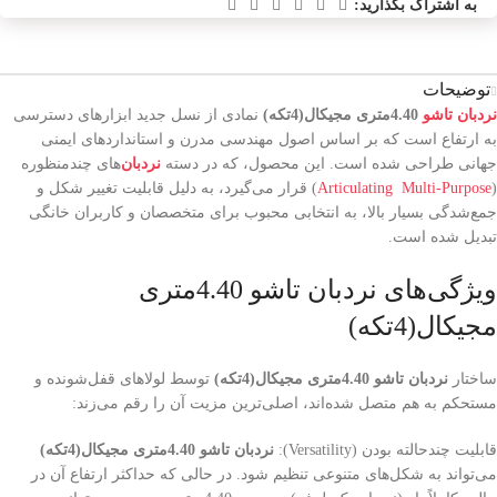
به اشتراک بگذارید:
توضیحات
نردبان تاشو
4.40متری مجیکال(4تکه)
نمادی از نسل جدید ابزارهای دسترسی
به ارتفاع است که بر اساس اصول مهندسی مدرن و استانداردهای ایمنی
جهانی طراحی شده است. این محصول، که در دسته
نردبان‌
های چندمنظوره
(
Articulating Multi-Purpose
) قرار می‌گیرد، به دلیل قابلیت تغییر شکل و
جمع‌شدگی بسیار بالا، به انتخابی محبوب برای متخصصان و کاربران خانگی
تبدیل شده است.
ویژگی‌های نردبان تاشو 4.40متری
مجیکال(4تکه)
ساختار
نردبان تاشو 4.40متری مجیکال(4تکه)
توسط لولاهای قفل‌شونده و
مستحکم به هم متصل شده‌اند، اصلی‌ترین مزیت آن را رقم می‌زند:
قابلیت چندحالته بودن (Versatility):
نردبان تاشو 4.40متری مجیکال(4تکه)
می‌تواند به شکل‌های متنوعی تنظیم شود. در حالی که حداکثر ارتفاع آن در