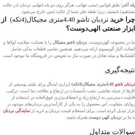
پله آخر
:
طبق قوانین ایمنی جهانی، هرگز روی دو پله انتهایی نردبان (در حالت
مستقیم) نایستید، زیرا نقطه ثقل شما از حالت ایمن خارج می‌شود.
چرا خرید
نردبان تاشو 4.40متری مجیکال(4تکه)
از
ابزار صنعتی الهی‌دوست؟
ما در مجموعه الهی‌دوست،
نردبان تاشو مجیکال
را با ضمانت سلامت لولاها و
اصالت آلیاژ آلومینیوم ارائه می‌دهیم. همچنین تمامی قطعات یدکی شامل
کفشک‌ها و میله تعادل در صورت نیاز به تعویض، در فروشگاه ما موجود است.
نتیجه‌گیری
نردبان تاشو
4.40متری مجیکال(4تکه)
ابزاری ایده‌آل برای طیف وسیعی از
کارها از جمله نقاشی، نصب تأسیسات در ارتفاع و نظافت نما است. ترکیب
قابلیت دسترسی به ارتفاع زیاد و انعطاف‌پذیری فوق‌العاده در استفاده از
زوایای متفاوت، این محصول را به یکی از کارآمدترین نردبان‌های موجود در
بازار تبدیل کرده است. برای استعلام قیمت نردبان و خرید از
نمایندگی نردبان
با ما در
نردبان الهی دوست
همراه باشید.
سوالات متداول