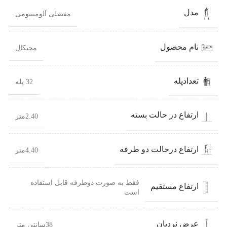
مدل
مفصلی آلومینیومی
نام محصول
مجیکال
تعدادپله
32 پله
ارتفاع در حالت بسته
2.40متر
ارتفاع درحالت دو طرفه
4.40متر
فقط به صورت دوطرفه قابل استفاده
ارتفاع مستقیم
است
عرض نردبان
38سانتی متر