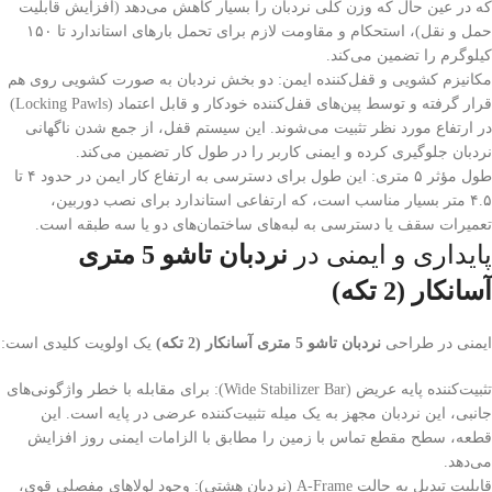
که در عین حال که وزن کلی نردبان را بسیار کاهش می‌دهد (افزایش قابلیت
حمل و نقل)، استحکام و مقاومت لازم برای تحمل بارهای استاندارد تا ۱۵۰
کیلوگرم را تضمین می‌کند.
مکانیزم کشویی و قفل‌کننده ایمن: دو بخش نردبان به صورت کشویی روی هم
قرار گرفته و توسط پین‌های قفل‌کننده خودکار و قابل اعتماد (Locking Pawls)
در ارتفاع مورد نظر تثبیت می‌شوند. این سیستم قفل، از جمع شدن ناگهانی
نردبان جلوگیری کرده و ایمنی کاربر را در طول کار تضمین می‌کند.
طول مؤثر ۵ متری: این طول برای دسترسی به ارتفاع کار ایمن در حدود ۴ تا
۴.۵ متر بسیار مناسب است، که ارتفاعی استاندارد برای نصب دوربین،
تعمیرات سقف یا دسترسی به لبه‌های ساختمان‌های دو یا سه طبقه است.
پایداری و ایمنی در
نردبان تاشو 5 متری
آسانکار (2 تکه)
ایمنی در طراحی
نردبان تاشو 5 متری آسانکار (2 تکه)
یک اولویت کلیدی است:
تثبیت‌کننده پایه عریض (Wide Stabilizer Bar): برای مقابله با خطر واژگونی‌های
جانبی، این نردبان مجهز به یک میله تثبیت‌کننده عرضی در پایه است. این
قطعه، سطح مقطع تماس با زمین را مطابق با الزامات ایمنی روز افزایش
می‌دهد.
قابلیت تبدیل به حالت A-Frame (نردبان هشتی): وجود لولاهای مفصلی قوی،