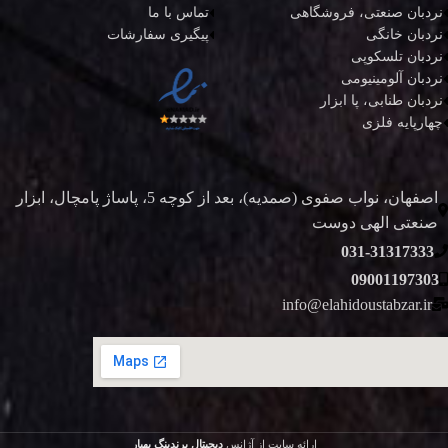
نردبان صنعتی، فروشگاهی
تماس با ما
نردبان خانگی
پیگیری سفارشات
نردبان تلسکوپی
نردبان آلومینیومی
نردبان طنابی، پا ابزار
چهارپایه فلزی
اصفهان، نواب صفوی (صمدیه)، بعد از کوچه 5، پاساژ پامچال، ابزار
صنعتی الهی دوست
031-31317333
09001197303
info@elahidoustabzar.ir
ارائه سایت از آژانس
دیجیتال برندینگ بهیار