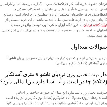
نردبان تاشو 5 متری آسانکار (2 تکه)
یک سرمایه‌گذاری هوشمندانه در کارایی و
ایمنی است. این مدل با تأمین تعادل بی‌نظیری از استحکام، سبکی و
انعطاف‌پذیری در حالت‌های مختلف، ابزاری مطمئن برای انجام ایمن و سریع
کارهای روزمره در ارتفاعات متوسط تا بلند می‌باشد. برای خرید مستقیم از
تولید کننده نردبان
به
فروشگاه ابزارصنعتی الهی دوست واقع در صمدیه
اصفهان
مراجعه کنید و از محصولات با کیفیت و قیمت‌های استثتایی این تولیدی
بهره‌مند شوید.
سوالات متداول
در زیر به برخی از سوالات پرتکرارمشتریان در این خصوص
نردبان تاشو 5
متری آسانکار (2 تکه)
اشاره می‌کنیم:
ظرفیت تحمل وزن
نردبان تاشو 5 متری آسانکار
(2 تکه)
چقدر است و آیا استاندارد بین‌المللی دارد؟
ظرفیت تحمل وزن استاندارد این مدل (در صورت ساخت بر اساس
استانداردهای روز) معمولاً ۱۵۰ کیلوگرم (شامل وزن کاربر و ابزارها) است.
برای تأیید ایمنی، حتماً گواهی مطابقت با استاندارد EN 131 را بررسی کنید.