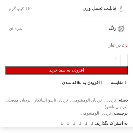
قابلیت تحمل وزن
110 کیلو گرم
رنگ
نقره ای
2 در انبار
افزودن به سبد خرید
مقایسه
افزودن به علاقه مندی
دسته:
نردبان
,
نردبان آلومینیومی
,
نردبان تاشو آسانکار
,
نردبان مفصلی
(نردبان تاشو)
برچسب:
نردبان آلومینیومی
به اشتراک بگذارید: