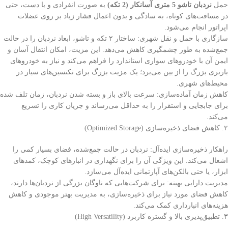
حمل
نردبان تاشو 5 متری آسانکار (2 تکه)
به صورت انفرادی و با دست، حتی
در مسافت‌های کوتاه، به سادگی و بدون اعمال فشار زیاد بر روی عضلات
اپراتور انجام می‌شود.
سازگاری با حمل و نقل شهری: ساختار ۲ تکه و تاشو، ابعاد نردبان را در حالت
جمع‌شده به طور چشمگیری کاهش می‌دهد. این مزیت، امکان انتقال آسان و
ایمن آن با خودروهای سواری استاندارد را فراهم می‌کند و نیاز به خودروهای
باربری بزرگ را از بین می‌برد؛ یک مزیت بزرگ برای تکنسین‌های سیار در
محیط‌های شهری.
کاهش زمان آماده‌سازی: سرعت بالای باز و بسته شدن نردبان، زمان تلف شده
برای جابجایی و استقرار را به حداقل می‌رساند و جریان کاری را تسریع
می‌کند.
۲. کاهش فضای ذخیره‌سازی (Optimized Storage)
راهکار ذخیره‌سازی ایده‌آل: نردبان در حالت جمع‌شده، فضای بسیار کمی را
اشغال می‌کند. این ویژگی آن را برای نگهداری در انبارهای کوچک، کمدهای
ابزار، یا حتی بالکن‌های آپارتمانی ایده‌آل می‌سازد.
مدیریت دارایی بهینه: برای شرکت‌هایی که ناوگان بزرگی از نردبان‌ها دارند،
کاهش فضای مورد نیاز برای ذخیره‌سازی، به مدیریت بهتر موجودی و کاهش
هزینه‌های انبارداری کمک می‌کند.
۳. تطبیق‌پذیری بالا و گستره کاربرد (High Versatility)