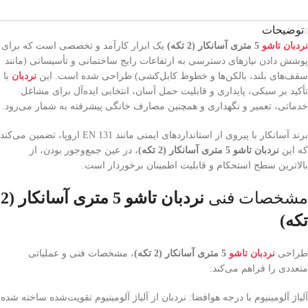
توضیحات
نردبان تاشو
5 متری آسانکار (2 تکه)
یک ابزار کارآمد و تخصصی است که برای
پوشش دادن نیازهای دسترسی به ارتفاعات رایج ساختمانی و تأسیساتی (مانند
سقف‌های بلند، بالکن‌ها و خطوط کابل‌کشی) طراحی شده است. این
نردبان
با
تأکید بر سبکی، پایداری و قابلیت حمل آسان، انتخابی ایده‌آل برای مشاغل
خدماتی، تعمیر و نگهداری و همچنین مصارف خانگی پیشرفته به شمار می‌رود.
برند آسانکار با پیروی از استانداردهای ایمنی مانند EN 131 اروپا، تضمین می‌کند
که این
نردبان تاشو 5 متری آسانکار (2 تکه)
، در عین جمع‌وجور بودن، از
بالاترین سطح استحکام و قابلیت اطمینان برخوردار است.
مشخصات فنی
نردبان تاشو 5 متری آسانکار (2
تکه)
طراحی
نردبان تاشو
5 متری آسانکار (2 تکه)
، مشخصات فنی و عملیاتی
متعددی را فراهم می‌کند:
آلیاژ آلومینیوم با درجه هوافضا: نردبان از آلیاژ آلومینیوم تقویت‌شده ساخته شده