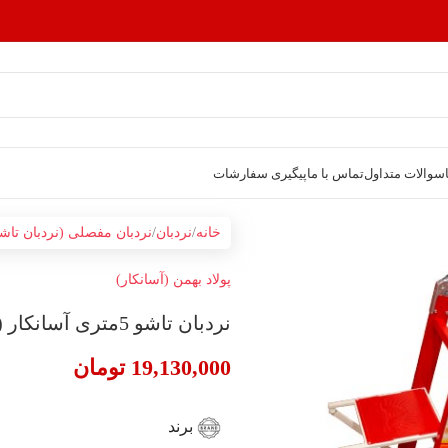
سوالات متداول
تماس با ما
پیگیری سفارشات
خانه
نردبان
نردبان مفصلی (نردبان تاش
پولاد بهمن (آسانکار)
نردبان تاشو 5متری آسانکار (4تکه)
19,130,000
تومان
برند