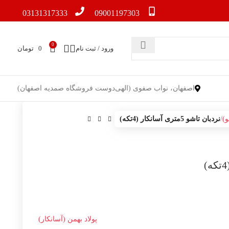
03131317333
09001197303
0
ورود / ثبت نام
0
تومان
اصفهان، نواب صفوی (الهی‌دوست فروشگاه صمدیه اصفهان)
و)
نردبان تاشو 5متری آسانکار (4تکه)
پولاد بهمن (آسانکار)