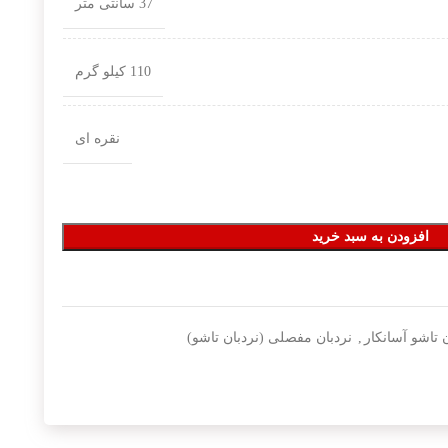
37 سانتی متر
110 کیلو گرم
نقره ای
افزودن به سبد خرید
 تاشو آسانکار
,
نردبان مفصلی (نردبان تاشو)