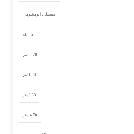
مفصلی آلومینیومی
16 پله
4.70 متر
1.30متر
2.30متر
4.70 متر