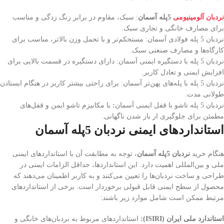
نردبان آلومینیومی
5پله آسمان
: سبک، مقاوم در برابر زنگ زدگی و مناسب
برای مصارف خانگی و تجاری سبک.
نردبان 5 پله فولادی آسمان: مستحکم‌تر و با تحمل وزن بالاتر، مناسب برای
کارگاه‌ها و مصارف صنعتی سبک.
نردبان 5 پله با دستگیره ایمنی آسمان: دارای دستگیره در قسمت بالایی برای
افزایش ایمنی و تعادل کاربر.
نردبان 5 پله با پله‌های پهن‌تر آسمان: برای راحتی بیشتر کاربر در هنگام ایستادن
طولانی مدت.
نردبان 5 پله تاشو با قفل ایمنی آسمان
:
با مکانیزم تاشو ایمن و قفل‌های
مطمئن برای جلوگیری از باز شدن ناگهانی.
استانداردهای ایمنی نردبان 5پله آسمان
هنگام خرید
نردبان 5پله آسمان
، توجه به مطابقت آن با استانداردهای ایمنی
ملی و بین‌المللی اهمیت دارد. این استانداردها، حداقل الزامات ایمنی در
طراحی و ساخت نردبان‌ها را تعیین می‌کنند و به کاربر اطمینان می‌دهند که
محصول از سطح ایمنی قابل قبولی برخوردار است. برخی از استانداردهای
مرتبط ممکن است شامل موارد زیر باشند:
استاندارد ملی ایران
(ISIRI):
استانداردهای مربوط به نردبان‌های خانگی و