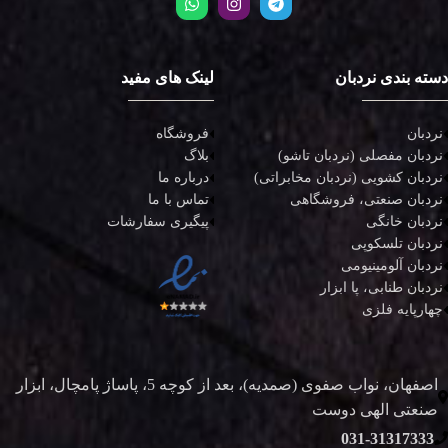
دسته بندی نردبان
لینک های مفید
نردبان
فروشگاه
نردبان مفصلی (نردبان تاشو)
بلاگ
نردبان کشویی (نردبان مخابراتی)
درباره ما
نردبان صنعتی، فروشگاهی
تماس با ما
نردبان خانگی
پیگیری سفارشات
نردبان تلسکوپی
نردبان آلومینیومی
نردبان طنابی، پا ابزار
چهارپایه فلزی
اصفهان، نواب صفوی (صمدیه)، بعد از کوچه 5، پاساژ پامچال، ابزار
صنعتی الهی دوست
031-31317333