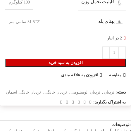
قابلیت تحمل وزن
100 کیلوگرم
پهنای پله
21*31.5 سانتی متر
2 در انبار
افزودن به سبد خرید
مقایسه
افزودن به علاقه مندی
دسته:
نردبان
,
نردبان آلومینیومی
,
نردبان خانگی
,
نردبان خانگی آسمان
به اشتراک بگذارید:
توضیحات