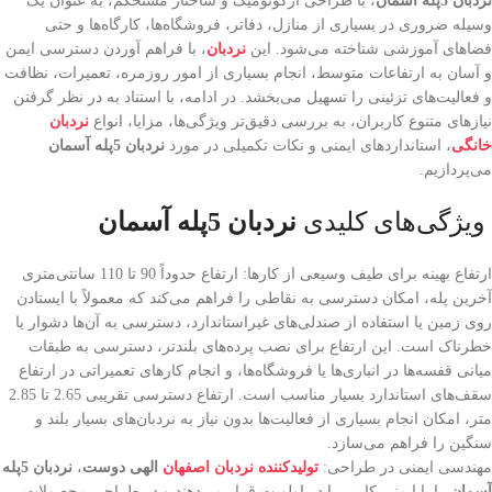
نردبان 5پله آسمان
، با طراحی ارگونومیک و ساختار مستحکم، به عنوان یک
وسیله ضروری در بسیاری از منازل، دفاتر، فروشگاه‌ها، کارگاه‌ها و حتی
فضاهای آموزشی شناخته می‌شود. این
نردبان
، با فراهم آوردن دسترسی ایمن
و آسان به ارتفاعات متوسط، انجام بسیاری از امور روزمره، تعمیرات، نظافت
و فعالیت‌های تزئینی را تسهیل می‌بخشد. در ادامه، با استناد به در نظر گرفتن
نیازهای متنوع کاربران، به بررسی دقیق‌تر ویژگی‌ها، مزایا، انواع
نردبان
خانگی
، استانداردهای ایمنی و نکات تکمیلی در مورد
نردبان 5پله آسمان
می‌پردازیم.
ویژگی‌های کلیدی
نردبان 5پله آسمان
ارتفاع بهینه برای طیف وسیعی از کارها: ارتفاع حدوداً 90 تا 110 سانتی‌متری
آخرین پله، امکان دسترسی به نقاطی را فراهم می‌کند که معمولاً با ایستادن
روی زمین یا استفاده از صندلی‌های غیراستاندارد، دسترسی به آن‌ها دشوار یا
خطرناک است. این ارتفاع برای نصب پرده‌های بلندتر، دسترسی به طبقات
میانی قفسه‌ها در انباری‌ها یا فروشگاه‌ها، و انجام کارهای تعمیراتی در ارتفاع
سقف‌های استاندارد بسیار مناسب است. ارتفاع دسترسی تقریبی 2.65 تا 2.85
متر، امکان انجام بسیاری از فعالیت‌ها بدون نیاز به نردبان‌های بسیار بلند و
سنگین را فراهم می‌سازد.
مهندسی ایمنی در طراحی:
تولیدکننده نردبان اصفهان
الهی دوست
،
نردبان 5پله
آسمان
را با ایمنی کاربر را در اولویت قرار می‌دهند و در طراحی محصولات