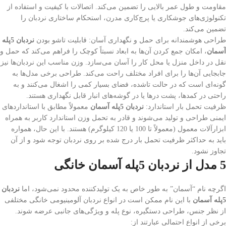
مقاومت و طول عمر بالایی را تضمین می‌کند. اتصالات با کیفیت و استفاده از
تکنولوژی‌های جوشکاری یا پرچ‌کاری مدرن، استحکام ساختاری نردبان را
تضمین می‌کند.
طراحی هوشمندانه برای حمل و نگهداری آسان: قابلیت تاشو بودن
نردبان 5پله
آسمان
، امکان جمع کردن آن‌ها به ابعاد نسبتاً کوچک را فراهم می‌کند که حمل و
نقل در داخل منزل یا محل کار را آسان می‌سازد. وزن مناسب این نردبان‌ها نیز
جابجایی آن‌ها را برای افراد مختلف راحت می‌کند. طراحی برخی مدل‌ها به
گونه‌ای است که در حالت تاشده، فضای بسیار کمی را اشغال می‌کنند و به
راحتی در کمدها، پشت درها یا در گوشه‌های انبار قابل نگهداری هستند.
ظرفیت تحمل بار استاندارد:
نردبان 5پله آسمان
معمولاً مطابق با استانداردهای
ایمنی طراحی و تولید می‌شوند و قادر به تحمل وزن استاندارد کاربر به همراه
ابزارآلات معمول (معمولاً تا 100 یا 120 کیلوگرم) هستند. با این حال، همواره
باید به حداکثر ظرفیت تحمل بار درج شده بر روی نردبان توجه شود و از آن
تجاوز نشود.
5 مدل از نردبان 5پله آسمان خانگی
اگرچه نام “آسمان” به طور خاص به یک تولیدکننده محدود نمی‌شود، اما
نردبان
5پله آسمان
با این نام ممکن است در انواع نردبان آلومینیومی خانگی مختلفی
از نظر جنس، طراحی دستگیره، نوع پله و ویژگی‌های جانبی عرضه شوند.
برخی از انواع احتمالی عبارتند از: