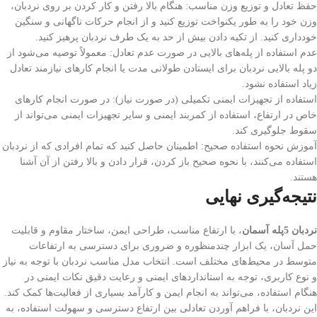
حفظ تعادل و توزیع وزن مناسب: هنگام بالا رفتن و کار کردن بر روی نردبان،
وزن خود را به طور یکنواخت توزیع کنید و از انجام حرکات ناگهانی و سنگین
خودداری کنید. از تکیه دادن بیش از حد به یک طرف نردبان پرهیز کنید.
عدم استفاده از پله‌های بالایی در صورت عدم تعادل: معمولاً توصیه می‌شود از
دو پله بالایی نردبان برای ایستادن طولانی مدت یا انجام کارهای نیازمند تعادل
زیاد استفاده نشود.
استفاده از تجهیزات ایمنی تکمیلی (در صورت نیاز): در صورت انجام کارهای
خاص در ارتفاع، استفاده از کمربند ایمنی و سایر تجهیزات ایمنی می‌تواند از
سقوط جلوگیری کند.
آموزش نحوه استفاده صحیح: اطمینان حاصل کنید که تمام افرادی که از نردبان
استفاده می‌کنند، با نحوه صحیح باز کردن، قرار دادن و بالا رفتن از آن آشنا
هستند.
نتیجه‌گیری نهایی
نردبان 5پله آسمان
، با ارتفاع مناسب، طراحی ایمن، ساختار مقاوم و قابلیت
حمل آسان، یک ابزار چندمنظوره و ضروری برای دسترسی به ارتفاعات
متوسط در محیط‌های مختلف است. انتخاب مدل مناسب نردبان با توجه به نیاز
و نوع کاربری، توجه به استانداردهای ایمنی و رعایت دقیق نکات ایمنی در
هنگام استفاده، می‌تواند به انجام ایمن و کارآمد بسیاری از فعالیت‌ها کمک کند.
این نردبان، با فراهم آوردن تعادلی بین ارتفاع دسترسی و سهولت استفاده، به