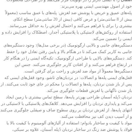
خود از اصول مهندسی ایمنی بهره می‌برند:
پله‌های عمیق و عریض با پوشش ضد لغزش: پله‌های با عمق مناسب (معمولاً
بیش از 8 سانتی‌متر) و عرض کافی (بیش از 20 سانتی‌متر) سطح اتکای
بیشتری را برای پا فراهم می‌کنند و احتمال لغزش را به حداقل می‌رسانند.
استفاده از روکش‌های لاستیکی یا پلاستیکی آجدار، اصطکاک را افزایش داده و
ایمنی را تضمین می‌کند.
دستگیره‌های جانبی و بالایی ارگونومیک (در برخی مدل‌ها): وجود دستگیره‌های
جانبی به کاربر کمک می‌کند تا در هنگام بالا و پایین رفتن تعادل خود را حفظ
کند. دستگیره‌های بالایی با طراحی ارگونومیک، تکیه‌گاه ایمنی را در هنگام کار
در ارتفاع فراهم می‌کنند و از افتادن کاربر جلوگیری می‌کنند. جنس این
دستگیره‌ها معمولاً از مواد ضد لغزش و راحت برای گرفتن است.
قفل‌های ایمنی پله‌ها و اتصالات: در نردبان‌های تاشو، وجود قفل‌های ایمنی که
پس از باز شدن نردبان، پله‌ها و اتصالات را محکم در جای خود ثابت می‌کنند، از
باز شدن ناگهانی یا لغزش قطعات جلوگیری می‌کند.
نردبان 5پله آسمان طراحی پهن‌تر پایه‌ها، سطح تماس بیشتری با زمین ایجاد
می‌کند و پایداری نردبان را افزایش می‌دهد. کلاهک‌های پلاستیکی یا لاستیکی در
انتهای پایه‌ها، از لغزش نردبان بر روی سطوح صاف و صیقلی جلوگیری می‌کنند
و از آسیب دیدن کف نیز محافظت می‌کنند.
مواد با کیفیت و ساختار بادوام
:
استفاده از آلیاژهای آلومینیوم با کیفیت بالا یا
فولاد با پوشش ضد زنگ در ساختار نردبان 5پله آسمان، علاوه بر سبکی،