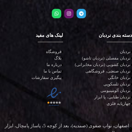
دسته بندی نردبان
لینک های مفید
نردبان
فروشگاه
نردبان مفصلی (نردبان تاشو)
بلاگ
نردبان کشویی (نردبان مخابراتی)
درباره ما
نردبان صنعتی، فروشگاهی
تماس با ما
نردبان خانگی
پیگیری سفارشات
نردبان تلسکوپی
نردبان آلومینیومی
نردبان طنابی، پا ابزار
چهارپایه فلزی
اصفهان، نواب صفوی (صمدیه)، بعد از کوچه 5، پاساژ پامچال، ابزار