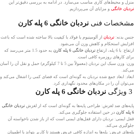
منزل و محیط‌های کاری مناسب می‌سازد. در ادامه به بررسی دقیق‌تر این
نردبان خانگی
و مزایای آن می‌پردازیم.
مشخصات فنی
نردبان خانگی 6 پله کارن
جنس بدنه:
نردبان
از آلومینیوم یا فولاد با کیفیت بالا ساخته شده است که باعث
افزایش استحکام و کاهش وزن آن می‌شود.
ارتفاع: با 6 پله، ارتفاع
نردبان خانگی 6 پله کارن
به حدود 1.5 متر می‌رسد که
برای کارهای روزمره کافی است.
وزن: وزن سبک این نردبان (معمولاً بین 5 تا 7 کیلوگرم) حمل و نقل آن را آسان
می‌کند.
ابعاد: ابعاد جمع شده نردبان به گونه‌ای است که فضای کمی را اشغال می‌کند و
می‌توان آن را در مکان‌های محدود نگهداری کرد.
3 ویژگی‌
نردبان خانگی 6 پله کارن
پایه‌های ضد لغزش: طراحی پایه‌ها به گونه‌ای است که از لغزش
نردبان خانگی
6 پله کارن
در حین استفاده جلوگیری می‌کند.
قفل ایمنی: نردبان دارای قفل‌های ایمنی است که از باز شدن ناخواسته آن
جلوگیری می‌کند.
پله‌های عریض: پله‌ها به اندازه کافی عریض هستند تا کاربر بتواند با اطمینان