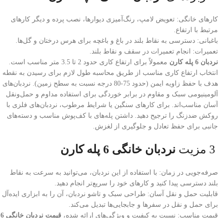
کارهای خانگی: تعویض لامپ، رنگ‌آمیزی دیوارها، نصب پرده و دیگر کارهای
مرتبط با ارتفاع.
باغبانی: دسترسی به نقاط بلند در باغ و باغچه برای هرس درختان و گل‌ها.
تعمیرات: انجام تعمیرات در سقف و نقاط بلند.
نردبان 6 پله کارن
معمولاً برای ارتفاع کاری حدود 2 تا 3.5 متر مناسب است.
انتخاب ارتفاع کاری مناسب از طریق محاسبه طول لازم برای رسیدن به نقطه
هدف با حفظ زاویه ایمن (حدود 75-80 درجه نسبت به سطح زمین). نردبان‌های
آلومینیومی سبک و مقاوم در برابر خوردگی برای استفاده مداوم و حمل‌ونقل
آسان مناسب‌اند. برای کارهای سنگین یا شرایط مرطوب، نردبان‌های فلزی با
روکش ضدزنگ را ترجیح دهید. داشتن پله‌های با کف‌پوش مناسب و دسته‌های
جانبی برای حفظ تعادل و جلوگیری از لغزش.
3 مزیت
نردبان خانگی 6 پله کارن
صرفه‌جویی در زمان: با استفاده از این نردبان، می‌توانید به سرعت به نقاط
بلند دسترسی پیدا کنید و کارهای خود را سریع‌تر انجام دهید.
قابلیت حمل و نقل آسان: طراحی سبک و تاشو نردبان، آن را به ابزاری ایده‌آل
برای حمل و نقل در سفرها و جابجایی‌ها تبدیل می‌کند.
قیمت مناسب: نسبت به کیفیت و ویژگی‌های ارائه شده،
قیمت
نردبان خانگی 6