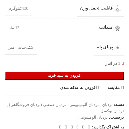
قابلیت تحمل وزن
130کیلوگرم
ضمانت
12 ماه
پهنای پله
12.5سانتی متر
1 در انبار
افزودن به سبد خرید
مقایسه
افزودن به علاقه مندی
دسته:
نردبان
,
نردبان آلومینیومی
,
نردبان صنعتی (نردبان فروشگاهی)
,
نردبان یوکسل
برچسب:
نردبان آلومینیومی
به اشتراک بگذارید: