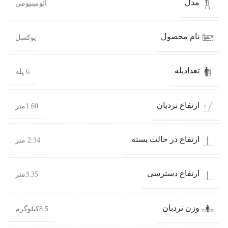
مدل
آلومینیومی
نام محصول
یوکسل
تعدادپله
6 پله
ارتفاع نردبان
1.60متر
ارتفاع در حالت بسته
2.34 متر
ارتفاع دسترسی
3.35متر
وزن نردبان
8.5کیلوگرم