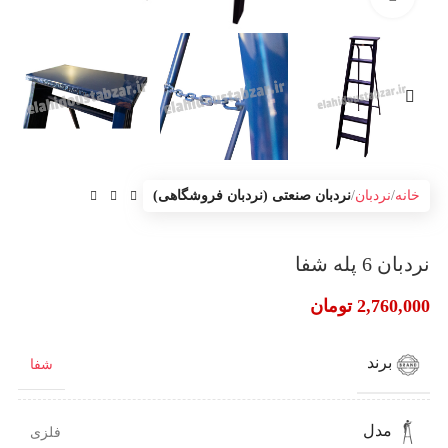
خانه
نردبان
نردبان صنعتی (نردبان فروشگاهی)
نردبان 6 پله شفا
2,760,000
تومان
برند
شفا
مدل
فلزی