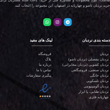
مناسب، تنوع محصولات و مشاوره قبل از خرید، باعث شده مشتریان برای
خرید نردبان تاشو و چهارپایه در اصفهان، این مجموعه را انتخاب کنند.
دسته بندی نردبان
لینک های مفید
نردبان
فروشگاه
نردبان مفصلی (نردبان تاشو)
بلاگ
نردبان کشویی (نردبان مخابراتی)
درباره ما
نردبان صنعتی، فروشگاهی
تماس با ما
نردبان خانگی
پیگیری سفارشات
نردبان تلسکوپی
نردبان آلومینیومی
نردبان طنابی، پا ابزار
چهارپایه فلزی