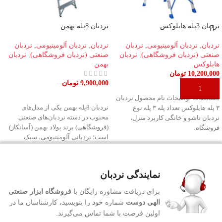
نردبان 3پله هایلوکس
نردبان 8پله بهمن
نردبان
,
نردبان آلومینیومی
,
نردبان
نردبان
,
نردبان آلومینیومی
,
نردبان
صنعتی (نردبان فروشگاهی)
,
نردبان
صنعتی (نردبان فروشگاهی)
,
نردبان
هایلوکس
بهمن
10,200,000
تومان
9,900,000
تومان
افزودن به سبد خرید
افزودن به سبد خرید
مشخصات توضیحات نام محصول نردبان
نردبان 8پله بهمن یکی از مدل‌های
۳ پله هایلوکس تعداد پله ۳ پله نوع
محبوب در دسته نردبان‌های صنعتی
نردبان تاشو و خانگی کاربرد منزل،
(فروشگاهی) برند پولاد بهمن (آسانکار)
فروشگاه،
است؛ نردبانی آلومینیومی، سبک
نمایندگی نردبان
برای دریافت مشاوره رایگان با
فروشگاه ابزار صنعتی
الهی دوست
شماره خود را بنویسید، کارشناسان ما در
اولین فرصت با شما تماس می‌گیرند.