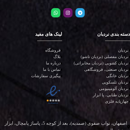
دسته بندی نردبان
لینک های مفید
نردبان
فروشگاه
نردبان مفصلی (نردبان تاشو)
بلاگ
نردبان کشویی (نردبان مخابراتی)
درباره ما
نردبان صنعتی، فروشگاهی
تماس با ما
نردبان خانگی
پیگیری سفارشات
نردبان تلسکوپی
نردبان آلومینیومی
نردبان طنابی، پا ابزار
چهارپایه فلزی
اصفهان، نواب صفوی (صمدیه)، بعد از کوچه 5، پاساژ پامچال، ابزار