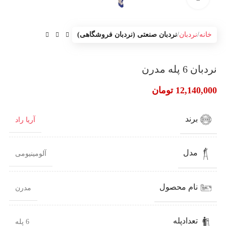
خانه
نردبان
نردبان صنعتی (نردبان فروشگاهی)
نردبان 6 پله مدرن
12,140,000
تومان
برند
آریا راد
مدل
آلومینیومی
نام محصول
مدرن
تعدادپله
6 پله