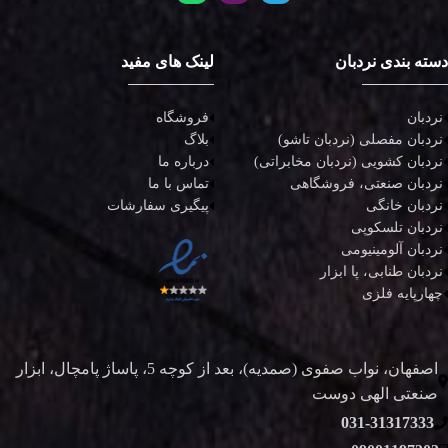
دسته بندی نردبان
لینک های مفید
نردبان
فروشگاه
نردبان مفصلی (نردبان تاشو)
بلاگ
نردبان کشویی (نردبان مخابراتی)
درباره ما
نردبان صنعتی، فروشگاهی
تماس با ما
نردبان خانگی
پیگیری سفارشات
نردبان تلسکوپی
نردبان آلومینیومی
نردبان طنابی، پا ابزار
چهارپایه فلزی
اصفهان، نواب صفوی (صمدیه)، بعد از کوچه 5، پاساژ پامچال، ابزار
صنعتی الهی دوست
031-31317333