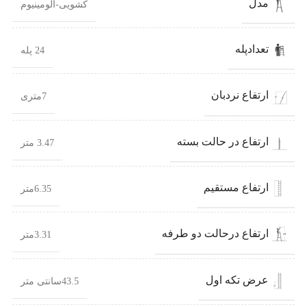
مدل
کشویی-آلومینیوم
تعدادپله
24 پله
ارتفاع نردبان
7متری
ارتفاع در حالت بسته
3.47 متر
ارتفاع مستقیم
6.35متر
ارتفاع درحالت دو طرفه
3.31متر
عرض تکه اول
43.5سانتی متر