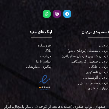
دسته بندی نردبان
لینک های مفید
نردبان
فروشگاه
نردبان مفصلی (نردبان تاشو)
بلاگ
نردبان کشویی (نردبان مخابراتی)
درباره ما
نردبان صنعتی، فروشگاهی
تماس با ما
نردبان خانگی
پیگیری سفارشات
نردبان تلسکوپی
نردبان آلومینیومی
نردبان طنابی، پا ابزار
چهارپایه فلزی
اصفهان، نواب صفوی (صمدیه)، بعد از کوچه 5، پاساژ پامچال، ابزار