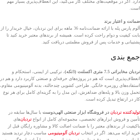
دارد. اگر در موقعیت‌های مختلف کار می‌کنید، این انعطاف‌پذیری بسیار مهم
است.
ضمانت و اعتبار برند
آلوم پارس پله با ارائه ضمانت‌نامه 36 ماهه برای این نردبان، خیال خریدار را از
بابت کیفیت و دوام راحت کرده است. همیشه از برندهای معتبر خرید کنید تا
پشتیبانی و خدمات پس از فروش مطمئنی دریافت کنید.
جمع بندی
نردبان مخابراتی 7.5 متری اکسلنت (3تکه)
، ترکیبی از ایمنی، استحکام و
انعطاف‌پذیری است که هم در پروژه‌های حرفه‌ای و صنعتی کاربرد دارد و هم در
استفاده‌های روزمره خانگی. طراحی کشویی چندحالته، بدنه آلومینیومی مقاوم،
تحمل وزن بالا و پله‌های ضدلغزش، این مدل را به گزینه‌ای کامل برای هر نوع
کار در ارتفاع تبدیل کرده است.
تولیدکننده نردبان
در فروشگاه ابزار صنعتی الهی‌دوست
با سال‌ها سابقه در
تأمین و فروش ابزارهای تخصصی، مجموعه‌ای کامل از انواع
نردبان‌
های
باکیفیت از برندهای معتبر را با ضمانت اصالت کالا و مشاوره رایگان قبل از
خرید ارائه می‌دهد. اگر در انتخاب
نردبان آلومینیومی
مناسب دچار تردید هستید
یا نیاز به بررسی فنی دقیق دارید، تیم پشتیبانی مجرب ما آماده پاسخ‌گویی به