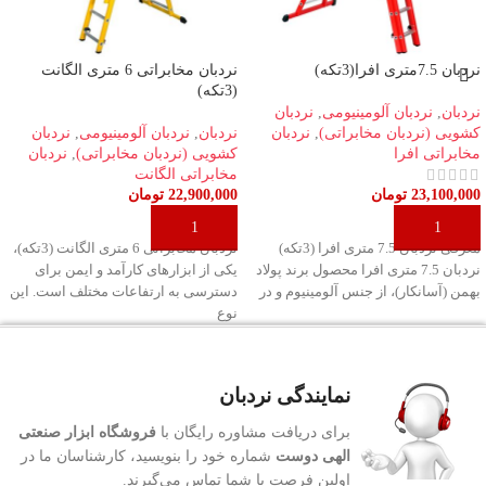
نردبان 7.5متری افرا(3تکه)
نردبان مخابراتی 6 متری الگانت
(3تکه)
نردبان
,
نردبان آلومینیومی
,
نردبان
کشویی (نردبان مخابراتی)
,
نردبان
نردبان
,
نردبان آلومینیومی
,
نردبان
مخابراتی افرا
کشویی (نردبان مخابراتی)
,
نردبان
مخابراتی الگانت
23,100,000
تومان
22,900,000
تومان
افزودن به سبد خرید
افزودن به سبد خرید
معرفی نردبان 7.5 متری افرا (3تکه)
نردبان مخابراتی 6 متری الگانت (3تکه)،
نردبان 7.5 متری افرا محصول برند پولاد
یکی از ابزارهای کارآمد و ایمن برای
بهمن (آسانکار)، از جنس آلومینیوم و در
دسترسی به ارتفاعات مختلف است. این
نوع
نمایندگی نردبان
برای دریافت مشاوره رایگان با
فروشگاه ابزار صنعتی
الهی دوست
شماره خود را بنویسید، کارشناسان ما در
اولین فرصت با شما تماس می‌گیرند.