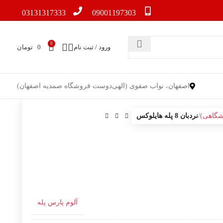
03131317333
09001197303
0
ورود / ثبت نام
0
تومان
اصفهان، نواب صفوی (الهی‌دوست فروشگاه صمدیه اصفهان)
شگاهی)
نردبان 8 پله هایلوکس
آلوم پارس پله