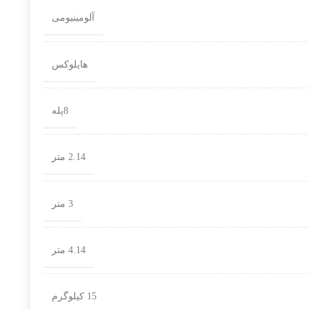
آلومینیومی
هایلوکس
8پله
2.14 متر
3 متر
4.14 متر
15 کیلوگرم