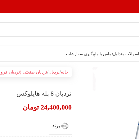
سوالات متداول
تماس با ما
پیگیری سفارشات
خانه
نردبان
نردبان صنعتی (نردبان فرو
نردبان 8 پله هایلوکس
24,400,000
تومان
برند