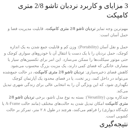
3 مزایای و کاربرد نردبان تاشو 2/8 متری
کامپکت
مهم‌ترین وجه تمایز
نردبان تاشو 2/8 متری کامپکت
، قابلیت مدیریت فضا و
حمل آسان است:
حمل و نقل آسان (Portability): وزن کم و قابلیت جمع شدن به یک اندازه
کوچک، حمل نردبان را با یک دست یا انتقال آن با خودروهای سواری کوچک و
حتی موتور سیکلت‌ها را ممکن می‌سازد. این امر برای تکنسین‌های سیار یا
مصارف خانگی که فضای کمی دارند، یک مزیت بزرگ محسوب می‌شود.
کاهش فضای ذخیره‌سازی:
نردبان تاشو 2/8 متری کامپکت
، در حالت جمع‌شده
می‌تواند در داخل کمد، زیر تخت، یا در فضای محدود یک آپارتمان کوچک
نگهداری شود، که این ویژگی آن را به انتخابی عالی برای زندگی شهری تبدیل
می‌کند.
چندکاره بودن (Versatility): بسته به نوع مدل تاشو، برخی
نردبان تاشو 2/8
متری کامپکت
امکان تبدیل شدن به حالت‌های مختلف (مانند حالت A-Frame یا
تکیه‌گاه دیواری) را فراهم می‌کنند، هرچند در طول ۲.۸ متر، تمرکز بر حالت
کشویی است.
نتیجه‌گیری