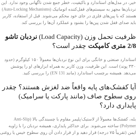
خیر، در مدل‌های استاندارد و باکیفیت، خطر جمع شدن ناگهانی وجود ندارد. این
نردبان‌ها مجهز به سیستم‌های قفل‌کننده اتوماتیک (Auto-Locking Mechanisms)
هستند که با پین‌های فلزی در جای خود محکم می‌شوند. قبل از استفاده، کاربر
باید صدای قفل شدن پین‌ها را بشنود و عملکرد آن‌ها را بررسی کند.
ظرفیت تحمل وزن (Load Capacity)
نردبان تاشو
2/8 متری کامپکت
چقدر است؟
استاندارد صنعتی و خانگی برای این نوع نردبان‌ها معمولاً ۱۵۰ کیلوگرم (حدود
۳۳۰ پوند) است. این ظرفیت، وزن کاربر به همراه ابزارهای او را پوشش
می‌دهد. همیشه برچسب استاندارد (مانند EN 131) را بررسی کنید.
آیا کفشک‌های پایه واقعاً ضد لغزش هستند؟ چقدر
روی سطوح صاف (مانند پارکت یا سرامیک)
پایداری دارد؟
بله، کفشک‌ها معمولاً از لاستیک/پلیمر مقاوم با چسبندگی بالا (Anti-Slip
Polymer) ساخته می‌شوند. برای حداکثر پایداری، همیشه نردبان را با زاویه
ایمن (تقریباً ۷۵ درجه) قرار دهید و از قرار دادن آن روی سطوح خیس یا روغنی