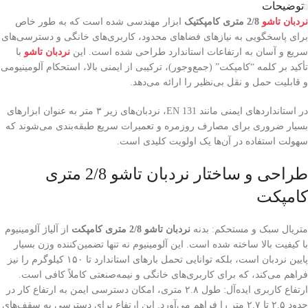
توضیحات
نردبان تاشو
2/8 متری کامپکتیک
ابزار مهندسی شده است که به طور خاص
برای پاسخگویی به نیازهای فضاهای محدود، کاربری‌های خانگی و دسترسی‌های
سریع و آسان به ارتفاعات استاندارد طراحی شده است. این
نردبان
تاشو
با
تأکید بر کلمه “کامپکت” (جمع‌وجور)، ترکیبی از ایمنی بالا، استحکام آلومینیومی
و قابلیت حمل و نقل بی‌نظیر را ارائه می‌دهد.
در استانداردهای ایمنی مانند EN 131، نردبان‌های زیر ۳ متر به عنوان ابزارهای
بسیار ضروری برای مصارف روزمره و تعمیرات سریع طبقه‌بندی می‌شوند که
سهولت استفاده در آن‌ها یک اولویت کلیدی است.
طراحی و ساختار نردبان تاشو 2/8 متری
کامپکت
متریال سبک و مستحکم: بدنه
نردبان تاشو 2/8 متری کامپکت
از آلیاژ آلومینیوم
با کیفیت بالا ساخته شده است. این آلومینیوم نه تنها تضمین‌کننده وزن بسیار
پایین نردبان است، بلکه توانایی تحمل بارهای استاندارد تا ۱۵۰ کیلوگرم را نیز
فراهم می‌کند، که برای کاربری‌های خانگی و نیمه‌صنعتی کاملاً کافی است.
ارتفاع کاربری ایده‌آل: طول ۲.۸ متری، امکان دسترسی ایمن به ارتفاع کار در
حدود ۲.۵ تا ۲.۷ متر را فراهم می‌آورد. این ارتفاع برای دسترسی به سقف‌های