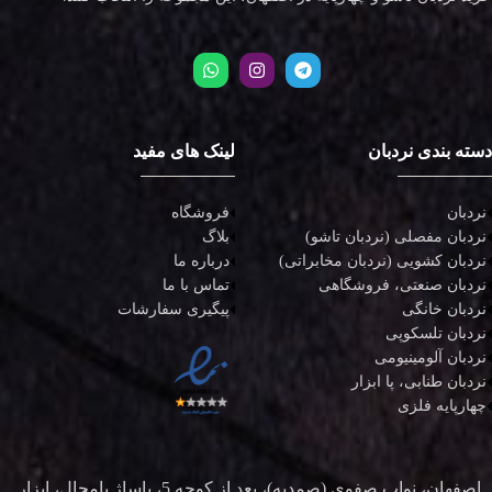
دسته بندی نردبان
لینک های مفید
نردبان
فروشگاه
نردبان مفصلی (نردبان تاشو)
بلاگ
نردبان کشویی (نردبان مخابراتی)
درباره ما
نردبان صنعتی، فروشگاهی
تماس با ما
نردبان خانگی
پیگیری سفارشات
نردبان تلسکوپی
نردبان آلومینیومی
نردبان طنابی، پا ابزار
چهارپایه فلزی
اصفهان، نواب صفوی (صمدیه)، بعد از کوچه 5، پاساژ پامچال، ابزار