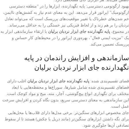
بهبود ارگونومی دسترسی: پایه نگهدارنده، ابزارها را در “منطقه دسترسی
ارگونومیک” اپراتور قرار می‌دهد. این به معنای عدم نیاز به کشش‌های ناایمن،
خم شدن‌های خطرناک یا تغییر موقعیت‌های پرریسک است که می‌تواند تعادل
نردبان را بر هم زند و از لحاظ فیزیکی نیز خستگی را به حداقل می‌رساند.
در مجموع،
پایه نگهدارنده جای ابزار نردبان برلیان
با ارتقاء سازماندهی ابزار به
یک “مزیت ایمنی فعال”، بهره‌وری اپراتور را در محیط‌های کار حساس و
پرریسک تضمین می‌کند.
سازماندهی و افزایش راندمان در پایه
نگهدارنده جای ابزار نردبان برلیان
فضای تقسیم‌بندی شده:
پایه نگهدارنده جای ابزار نردبان برلیان
اغلب دارای
فضاهای تقسیم‌بندی شده شامل شیارها، سوراخ‌ها و محفظه‌هایی با ابعاد
مختلف برای نگهداری انواع پیچ‌گوشتی، آچار، مته، میخ و مواد کوچک است.
این سازماندهی به معنای دسترسی سریع، بدون نگاه کردن و افزایش سرعت
عمل است.
جای مخصوص ابزارهای سنگین‌تر: برخی مدل‌ها دارای قلاب‌ها یا محل‌هایی
برای نگه داشتن ابزارهای سنگین‌تر (مانند دریل یا چکش) هستند تا از سقوط
تصادفی آن‌ها جلوگیری شود.