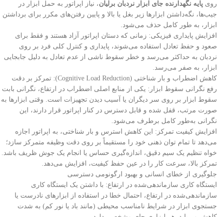
روی
پایه نگهدارنده جای ابزار نردبان برلیان
، نیاز اپراتور به حمل ابزار در
جیب‌ها، نگه‌داشتن ابزارها زیر بغل یا بالا و پایین رفتن‌های مکرر برای برداشتن
ابزار، به طور کامل حذف می‌شود.
افزایش پایداری فیزیکی: زمانی که دستان اپراتور آزاد هستند و فقط برای
صعود و حفظ تعادل استفاده می‌شوند، پایداری و کنترل کلی فرد بر روی
نردبان به حداکثر می‌رسد و خطر سقوط ناشی از عدم تعادل به دلیل جابجایی
ابزار، به صفر می‌رسد.
کاهش اضطراب و بار شناختی (Cognitive Load Reduction): تمرکز بر دقت
رفع نگرانی سقوط ابزار: یکی از منابع اصلی اضطراب در ارتفاع، نگرانی بابت
سقوط ابزار بر روی سر دیگران یا آسیب دیدن تجهیزات است. وقتی ابزارها به
صورت مرتب، قفل شده و قابل دسترس در کنار اپراتور قرار دارند، این
نگرانی به‌طور کامل برطرف می‌شود.
افزایش کیفیت تمرکز: این کاهش استرس و بار شناختی، به اپراتور اجازه
می‌دهد تا تمام توان ذهنی خود را مستقیماً بر روی دقت وظیفه متمرکز سازد؛
خواه تنظیم یک سیم دقیق، اندازه‌گیری حساس یا انجام یک جوش ظریف باشد.
تمرکز بالا، سرعت کار را در عین حفظ کیفیت، افزایش می‌دهد.
جلوگیری از خطای انسانی و بهبود ارگونومی دسترسی
ایستگاه کاری سازماندهی‌شده در ارتفاع: با داشتن یک ایستگاه کاری
سازماندهی‌شده در ارتفاع، احتمال خطا در استفاده از ابزارهای نادرست یا
جستجوی ابزار در شرایط نامناسب محیطی (مانند باد یا نور کم) به شدت
کاهش می‌یابد. هر ابزاری جای مشخصی دارد.