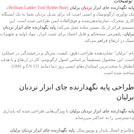
توضیحات
پایه نگهدارنده جای ابزار
نردبان
برلیان
(
Brilliant Ladder Tool Holder Base
)،
یک نوآوری ارگونومیک و ایمنی است که برای تبدیل نردبان شما به یک ایستگاه
کاری متحرک، سازماندهی‌شده و فوق‌العاده ایمن طراحی شده است. این
سیستم فراتر از یک سینی ساده عمل می‌کند؛
پایه نگهدارنده جای ابزار نردبان
برلیان
، پلتفرمی مستحکم و قابل اعتماد برای تثبیت ابزار، مواد اولیه و تجهیزات
سبک در ارتفاع فراهم می‌کند.
نام “برلیان” نشان‌دهنده طراحی دقیق، کیفیت متریال و درخشندگی در عملکرد
است. این محصول مستقیماً بر اساس اصول ارگونومی کار در ارتفاع و با هدف
انطباق با سخت‌ترین استانداردهای ایمنی روز دنیا (مانند EN 131 و OHS)
ساخته شده است.
طراحی پایه نگهدارنده جای ابزار نردبان
برلیان
پایه نگهدارنده جای ابزار نردبان برلیان
با ویژگی‌هایی طراحی شده که پایداری
و دسترسی را به حداکثر می‌رساند:
مکانیزم اتصال پایدار و یونیورسال:
پایه نگهدارنده جای ابزار نردبان برلیان