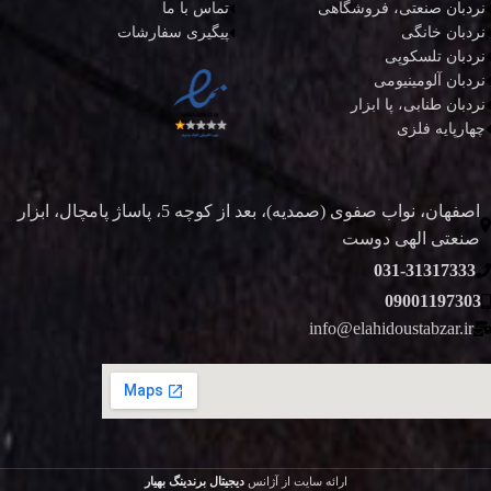
نردبان صنعتی، فروشگاهی
تماس با ما
نردبان خانگی
پیگیری سفارشات
نردبان تلسکوپی
نردبان آلومینیومی
نردبان طنابی، پا ابزار
چهارپایه فلزی
اصفهان، نواب صفوی (صمدیه)، بعد از کوچه 5، پاساژ پامچال، ابزار
صنعتی الهی دوست
031-31317333
09001197303
info@elahidoustabzar.ir
ارائه سایت از آژانس
دیجیتال برندینگ بهیار