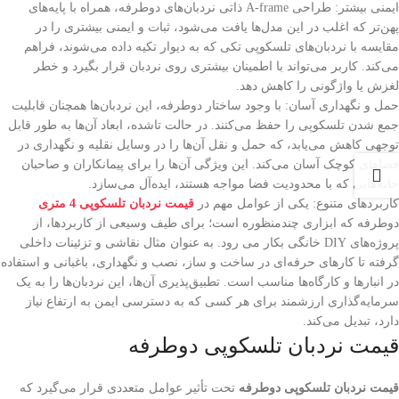
ایمنی بیشتر: طراحی A-frame ذاتی نردبان‌های دوطرفه، همراه با پایه‌های
پهن‌تر که اغلب در این مدل‌ها یافت می‌شود، ثبات و ایمنی بیشتری را در
مقایسه با نردبان‌های تلسکوپی تکی که به دیوار تکیه داده می‌شوند، فراهم
می‌کند. کاربر می‌تواند با اطمینان بیشتری روی نردبان قرار بگیرد و خطر
لغزش یا واژگونی را کاهش دهد.
حمل و نگهداری آسان: با وجود ساختار دوطرفه، این نردبان‌ها همچنان قابلیت
جمع شدن تلسکوپی را حفظ می‌کنند. در حالت تاشده، ابعاد آن‌ها به طور قابل
توجهی کاهش می‌یابد، که حمل و نقل آن‌ها را در وسایل نقلیه و نگهداری در
فضاهای کوچک آسان می‌کند. این ویژگی آن‌ها را برای پیمانکاران و صاحبان
خانه‌هایی که با محدودیت فضا مواجه هستند، ایده‌آل می‌سازد.
کاربردهای متنوع: یکی از عوامل مهم در
قیمت نردبان‌ تلسکوپی 4 متری
دوطرفه که ابزاری چندمنظوره است؛ برای طیف وسیعی از کاربردها، از
پروژه‌های DIY خانگی بکار می رود. به عنوان مثال نقاشی و تزئینات داخلی
گرفته تا کارهای حرفه‌ای در ساخت و ساز، نصب و نگهداری، باغبانی و استفاده
در انبارها و کارگاه‌ها مناسب است. تطبیق‌پذیری آن‌ها، این نردبان‌ها را به یک
سرمایه‌گذاری ارزشمند برای هر کسی که به دسترسی ایمن به ارتفاع نیاز
دارد، تبدیل می‌کند.
قیمت نردبان تلسکوپی دوطرفه
قیمت نردبان تلسکوپی دوطرفه
تحت تأثیر عوامل متعددی قرار می‌گیرد که