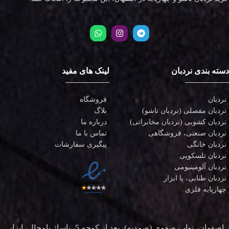
دسته بندی نردبان
لینک های مفید
نردبان
فروشگاه
نردبان مفصلی (نردبان تاشو)
بلاگ
نردبان کشویی (نردبان مخابراتی)
درباره ما
نردبان صنعتی، فروشگاهی
تماس با ما
نردبان خانگی
پیگیری سفارشات
نردبان تلسکوپی
نردبان آلومینیومی
نردبان طنابی، پا ابزار
چهارپایه فلزی
اصفهان، نواب صفوی (صمدیه)، بعد از کوچه 5، پاساژ پامچال، ابزار