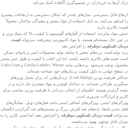
درک آن‌ها به خریداران در تصمیم‌گیری آگاهانه کمک می‌کند:
ارتفاع قابل دسترسی: مدل‌های بلندتر که امکان دسترسی به ارتفاعات بیشتری
را فراهم می‌کنند، به دلیل استفاده از مواد بیشتر و پیچیدگی ساختار، معمولاً
قیمت بالاتری دارند.
جنس مواد سازنده: استفاده از آلیاژهای آلومینیوم با کیفیت بالا که سبک وزن و
در عین حال مستحکم هستند، یا مواد کامپوزیتی پیشرفته، می‌تواند
قیمت
نردبان تلسکوپی دوطرفه
را افزایش دهد.
برند تولیدکننده: برندهای معتبر با سابقه تولید محصولات ایمن و بادوام، ممکن
است قیمت‌های بالاتری داشته باشند، اما این اغلب با کیفیت و طول عمر بیشتر
محصول توجیه می‌شود. برندهایی مانند Gorilla Ladders، Werner و Little Giant
در سطح جهانی به دلیل کیفیت نردبان‌های خود شناخته شده‌اند.
حداکثر ظرفیت وزنی (Load Rating): نردبان‌هایی که برای تحمل وزن‌های
سنگین‌تر طراحی شده‌اند، به ساختار قوی‌تر و مواد بیشتری نیاز دارند و در
نتیجه گران‌تر هستند. اطمینان از انتخاب نردبانی با ظرفیت وزنی مناسب برای
کاربر و ابزارآلات ضروری است.
ویژگی‌های ایمنی: ویژگی‌های اضافی ایمنی مانند قفل‌های دوبل، نشانگرهای
قفل شدن پله‌ها، پایه‌های ضد لغزش بزرگ و سیستم‌های ضد گیرکردن انگشتان
می‌توانند
قیمت نردبان تلسکوپی دوطرفه
را افزایش دهند اما ایمنی کاربر را به
میزان قابل توجهی بهبود می‌بخشند.
مکانیزم تاشوندگی و قفل: طراحی‌های نوآورانه و مکانیزم‌های تاشوندگی و