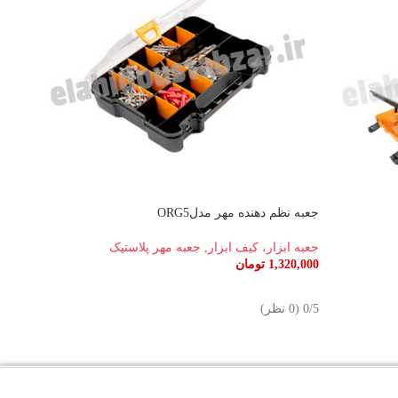
جعبه نظم دهنده مهر مدلORG5
جعبه اب
جعبه ابزار، کیف ابزار
,
جعبه مهر پلاستیک
جعبه ا
1,320,000
تومان
00,000
اطلاعات بیشتر
افزو
‫0/5 ‫(0 نظر)
‫0/5 ‫(0 نظر)