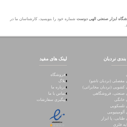
گاه ابزار صنعتی الهی دوست
شماره خود را بنویسید، کارشناسان ما در
.
بندی نردبان
لینک های مفید
فروشگاه
 مفصلی (نردبان تاشو)
بلاگ
 کشویی (نردبان مخابراتی)
درباره ما
ن صنعتی، فروشگاهی
تماس با ما
ن خانگی
پیگیری سفارشات
ن تلسکوپی
 آلومینیومی
 طنابی، پا ابزار
یه فلزی