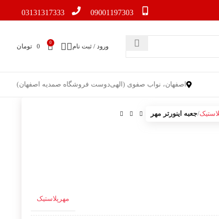
03131317333
09001197303
0
ورود / ثبت نام
0
تومان
اصفهان، نواب صفوی (الهی‌دوست فروشگاه صمدیه اصفهان)
لاستیک
جعبه اینورتر مهر
مهرپلاستیک