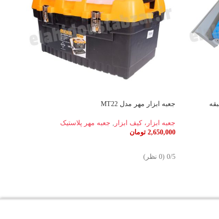
جعبه ابزار مهر مدل MT22
جعبه م
جعبه ابزار، کیف ابزار
,
جعبه مهر پلاستیک
جعبه ا
2,650,000
تومان
50,000
اطلاعات بیشتر
افزو
حرک
‫0/5 ‫(0 نظر)
‫0/5 ‫(0 نظر)