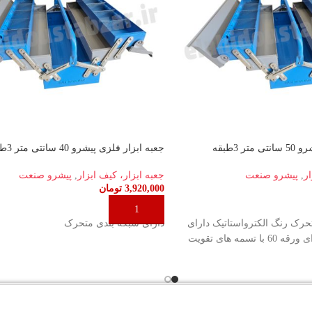
ر 3طبقه
جعبه ابزار فلزی پیشرو 40 سانتی متر 3طبقه
ار
,
پیشرو صنعت
جعبه ابزار، کیف ابزار
,
پیشرو صنعت
3,920,000
تومان
د
افزودن به سبد خرید
حرک رنگ الکترواستاتیک دارای
دارای شبکه بندی مت
پرچ های فولادی دارای ورقه 60 با تسمه های تقویت