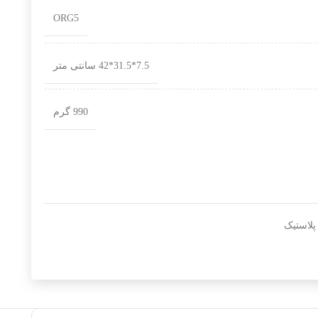
ORG5
7.5*31.5*42 سانتی متر
990 گرم
پلاستیک