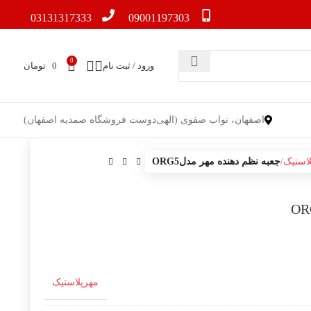
03131317333
09001197303
0
ورود / ثبت نام
0
تومان
اصفهان، نواب صفوی (الهی‌دوست فروشگاه صمدیه اصفهان)
لاستیک
جعبه نظم دهنده مهر مدلORG5
مهرپلاستیک