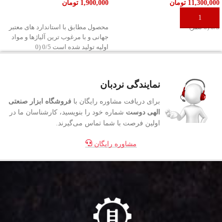
11,300,000
تومان
1,900,000
تومان
افزودن به سبد خرید
افزودن به سبد خرید
‫0/5 ‫(0 نظر)
محصول مطابق با استاندارد های معتبر
جهانی و با مرغوب ترین آلیاژها و مواد
اولیه تولید شده است ‫0/5 ‫(0
نمایندگی نردبان
برای دریافت مشاوره رایگان با
فروشگاه ابزار صنعتی
الهی دوست
شماره خود را بنویسید، کارشناسان ما در
اولین فرصت با شما تماس می‌گیرند.
مشاوره رایگان