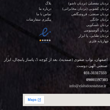
نردبان مفصلی (نردبان تاشو)
بلاگ
نردبان کشویی (نردبان مخابراتی)
درباره ما
نردبان صنعتی، فروشگاهی
تماس با ما
نردبان خانگی
پیگیری سفارشات
نردبان تلسکوپی
نردبان آلومینیومی
نردبان طنابی، پا ابزار
چهارپایه فلزی
اصفهان، نواب صفوی (صمدیه)، بعد از کوچه 5، پاساژ پامچال، ابزار
صنعتی الهی دوست
031-31317333
09001197303
info@elahidoustabzar.ir