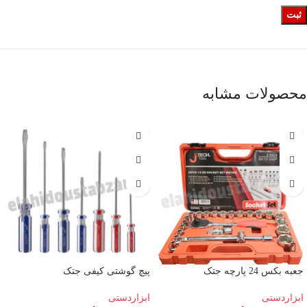
محصولات مشابه
جعبه بکس 24 پارچه جتک
پیچ گوشتی کیفی جتک
ابزاردستی
ابزاردستی