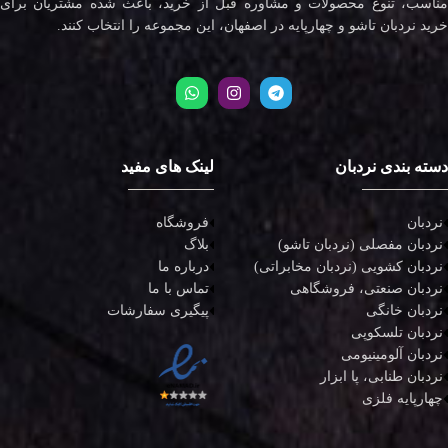
مناسب، تنوع محصولات و مشاوره قبل از خرید، باعث شده مشتریان برای
خرید نردبان تاشو و چهارپایه در اصفهان، این مجموعه را انتخاب کنند.
دسته بندی نردبان
لینک های مفید
نردبان
فروشگاه
نردبان مفصلی (نردبان تاشو)
بلاگ
نردبان کشویی (نردبان مخابراتی)
درباره ما
نردبان صنعتی، فروشگاهی
تماس با ما
نردبان خانگی
پیگیری سفارشات
نردبان تلسکوپی
نردبان آلومینیومی
نردبان طنابی، پا ابزار
چهارپایه فلزی